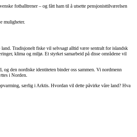
nske fotballtrener – og fått ham til å utsette pensjonisttilværelsen
ye muligheter.
and. Tradisjonelt fiske vil selvsagt alltid være sentralt for islandsk
æringer, klima og miljø. Et styrket samarbeid på disse områdene vil
olid, og den nordiske identiteten binder oss sammen. Vi nordmenn
yttes i Norden.
pvarming, særlig i Arktis. Hvordan vil dette påvirke våre land? Hva