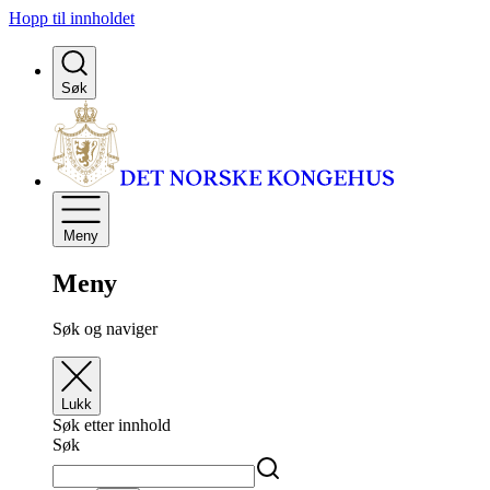
Hopp til innholdet
Søk
Meny
Meny
Søk og naviger
Lukk
Søk etter innhold
Søk