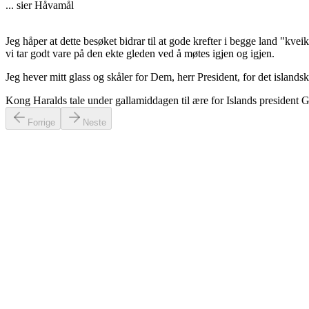
... sier Håvamål
Jeg håper at dette besøket bidrar til at gode krefter i begge land "k
vi tar godt vare på den ekte gleden ved å møtes igjen og igjen.
Jeg hever mitt glass og skåler for Dem, herr President, for det islands
Kong Haralds tale under gallamiddagen til ære for Islands president 
Forrige
Neste