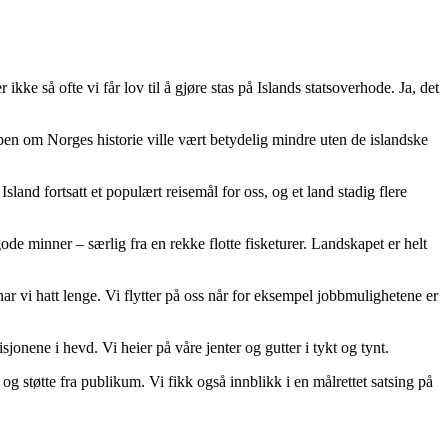
e så ofte vi får lov til å gjøre stas på Islands statsoverhode. Ja, det
en om Norges historie ville vært betydelig mindre uten de islandske
Island fortsatt et populært reisemål for oss, og et land stadig flere
de minner – særlig fra en rekke flotte fisketurer. Landskapet er helt
r vi hatt lenge. Vi flytter på oss når for eksempel jobbmulighetene er
jonene i hevd. Vi heier på våre jenter og gutter i tykt og tynt.
og støtte fra publikum. Vi fikk også innblikk i en målrettet satsing på