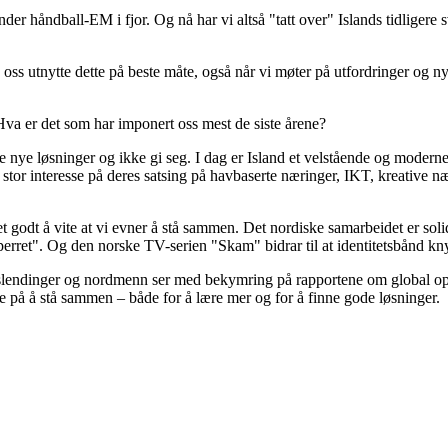
r håndball-EM i fjor. Og nå har vi altså "tatt over" Islands tidligere sve
oss utnytte dette på beste måte, også når vi møter på utfordringer og n
Hva er det som har imponert oss mest de siste årene?
e nye løsninger og ikke gi seg. I dag er Island et velstående og moderne l
stor interesse på deres satsing på havbaserte næringer, IKT, kreative n
 det godt å vite at vi evner å stå sammen. Det nordiske samarbeidet er s
perret". Og den norske TV-serien "Skam" bidrar til at identitetsbånd kn
 islendinger og nordmenn ser med bekymring på rapportene om global op
ene på å stå sammen – både for å lære mer og for å finne gode løsninger.