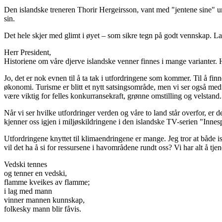
Den islandske treneren Thorir Hergeirsson, vant med "jentene sine" unde
sin.
Det hele skjer med glimt i øyet – som sikre tegn på godt vennskap. La 
Herr President,
Historiene om våre djerve islandske venner finnes i mange varianter. 
Jo, det er nok evnen til å ta tak i utfordringene som kommer. Til å finn
økonomi. Turisme er blitt et nytt satsingsområde, men vi ser også med 
være viktig for felles konkurransekraft, grønne omstilling og velstand.
Når vi ser hvilke utfordringer verden og våre to land står overfor, er
kjenner oss igjen i miljøskildringene i den islandske TV-serien "Innes
Utfordringene knyttet til klimaendringene er mange. Jeg tror at både
vil det ha å si for ressursene i havområdene rundt oss? Vi har alt å tj
Vedski tennes
og tenner en vedski,
flamme kveikes av flamme;
i lag med mann
vinner mannen kunnskap,
folkesky mann blir fåvis.