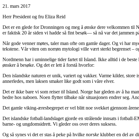
21. mars 2017
Herr President og fru Eliza Reid
Det er en glede for Dronningen og meg å ønske dere velkommen til Norge
er faktisk 20 år siden vi hadde så fint besøk— så nå var det jammen på
Når gode venner møtes, taler man ofte om gamle dager. Og vi har mye 
tekstene. Vår viten om norrøn mytologi ville vært sterkt begrenset – og 
Nordmenn har i uminnelige tider fartet til Island. Ikke alltid i de beste 
ønsker å besøke. Og det er lett å forstå hvorfor:
Den islandske naturen er unik, variert og vakker. Varme kilder, store 
annerledes, men laksen smaker like godt som i våre elver.
Det er ikke bare vi som reiser
til
Island. Norge har gleden av å ha mang
bedre hos naboen. Noen flytter tilbake når situasjonen endrer seg. Andr
Det gamle viking-æresbegrepet er vel blitt noe svekket gjennom åren
Det islandske fotball-landslaget gjorde en strålende innsats i fotball-
barne- og ungdomsidrett. Vi gleder oss over deres suksess.
Og så synes vi det er stas å peke på hvilke
norske
klubber en del av dis