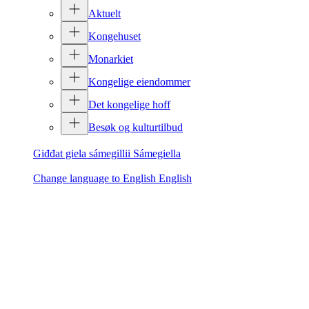
Aktuelt
Kongehuset
Monarkiet
Kongelige eiendommer
Det kongelige hoff
Besøk og kulturtilbud
Giđđat giela sámegillii
Sámegiella
Change language to English
English