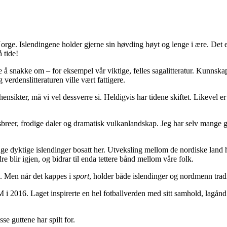
. Islendingene holder gjerne sin høvding høyt og lenge i ære. Det er ikk
 tide!
å snakke om – for eksempel vår viktige, felles sagalitteratur. Kunnskap
verdenslitteraturen ville vært fattigere.
hensikter, må vi vel dessverre si. Heldigvis har tidene skiftet. Likevel er 
isbreer, frodige daler og dramatisk vulkanlandskap. Jeg har selv mange go
e dyktige islendinger bosatt her. Utveksling mellom de nordiske land ha
e blir igjen, og bidrar til enda tettere bånd mellom våre folk.
e. Men når det kappes i
sport
, holder både islendinger og nordmenn tradis
EM i 2016. Laget inspirerte en hel fotballverden med sitt samhold, lagånd 
se guttene har spilt for.