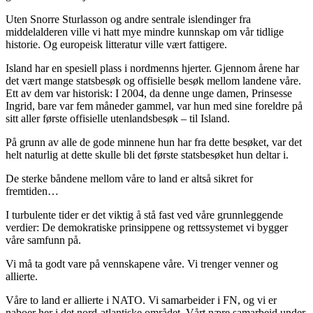
Uten Snorre Sturlasson og andre sentrale islendinger fra
middelalderen ville vi hatt mye mindre kunnskap om vår tidlige
historie. Og europeisk litteratur ville vært fattigere.
Island har en spesiell plass i nordmenns hjerter. Gjennom årene har
det vært mange statsbesøk og offisielle besøk mellom landene våre.
Ett av dem var historisk: I 2004, da denne unge damen, Prinsesse
Ingrid, bare var fem måneder gammel, var hun med sine foreldre på
sitt aller første offisielle utenlandsbesøk – til Island.
På grunn av alle de gode minnene hun har fra dette besøket, var det
helt naturlig at dette skulle bli det første statsbesøket hun deltar i.
De sterke båndene mellom våre to land er altså sikret for
fremtiden…
I turbulente tider er det viktig å stå fast ved våre grunnleggende
verdier: De demokratiske prinsippene og rettssystemet vi bygger
våre samfunn på.
Vi må ta godt vare på vennskapene våre. Vi trenger venner og
allierte.
Våre to land er allierte i NATO. Vi samarbeider i FN, og vi er
naboer her i det nord-atlantiske området. Vårt nære samarbeid under