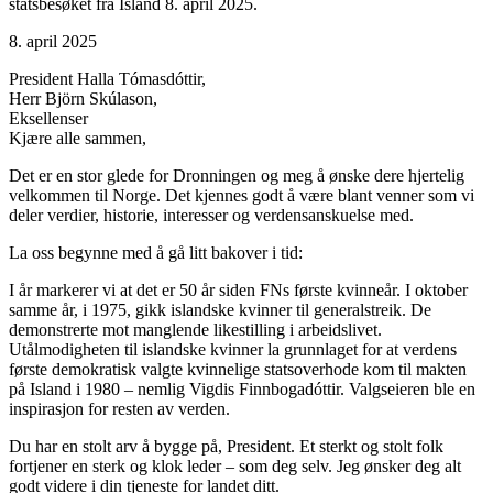
statsbesøket fra Island 8. april 2025.
8. april 2025
President Halla Tómasdóttir,
Herr Björn Skúlason,
Eksellenser
Kjære alle sammen,
Det er en stor glede for Dronningen og meg å ønske dere hjertelig
velkommen til Norge. Det kjennes godt å være blant venner som vi
deler verdier, historie, interesser og verdensanskuelse med.
La oss begynne med å gå litt bakover i tid:
I år markerer vi at det er 50 år siden FNs første kvinneår. I oktober
samme år, i 1975, gikk islandske kvinner til generalstreik. De
demonstrerte mot manglende likestilling i arbeidslivet.
Utålmodigheten til islandske kvinner la grunnlaget for at verdens
første demokratisk valgte kvinnelige statsoverhode kom til makten
på Island i 1980 – nemlig Vigdis Finnbogadóttir. Valgseieren ble en
inspirasjon for resten av verden.
Du har en stolt arv å bygge på, President. Et sterkt og stolt folk
fortjener en sterk og klok leder – som deg selv. Jeg ønsker deg alt
godt videre i din tjeneste for landet ditt.