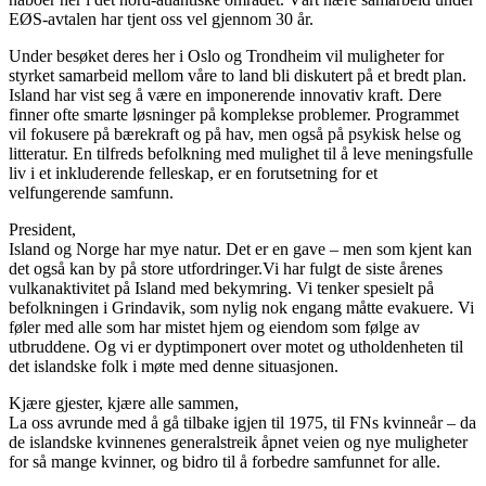
EØS-avtalen har tjent oss vel gjennom 30 år.
Under besøket deres her i Oslo og Trondheim vil muligheter for
styrket samarbeid mellom våre to land bli diskutert på et bredt plan.
Island har vist seg å være en imponerende innovativ kraft. Dere
finner ofte smarte løsninger på komplekse problemer. Programmet
vil fokusere på bærekraft og på hav, men også på psykisk helse og
litteratur. En tilfreds befolkning med mulighet til å leve meningsfulle
liv i et inkluderende felleskap, er en forutsetning for et
velfungerende samfunn.
President,
Island og Norge har mye natur. Det er en gave – men som kjent kan
det også kan by på store utfordringer.Vi har fulgt de siste årenes
vulkanaktivitet på Island med bekymring. Vi tenker spesielt på
befolkningen i Grindavik, som nylig nok engang måtte evakuere. Vi
føler med alle som har mistet hjem og eiendom som følge av
utbruddene. Og vi er dyptimponert over motet og utholdenheten til
det islandske folk i møte med denne situasjonen.
Kjære gjester, kjære alle sammen,
La oss avrunde med å gå tilbake igjen til 1975, til FNs kvinneår – da
de islandske kvinnenes generalstreik åpnet veien og nye muligheter
for så mange kvinner, og bidro til å forbedre samfunnet for alle.