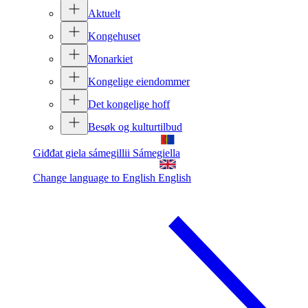
Aktuelt
Kongehuset
Monarkiet
Kongelige eiendommer
Det kongelige hoff
Besøk og kulturtilbud
Giđđat giela sámegillii
Sámegiella
Change language to English
English