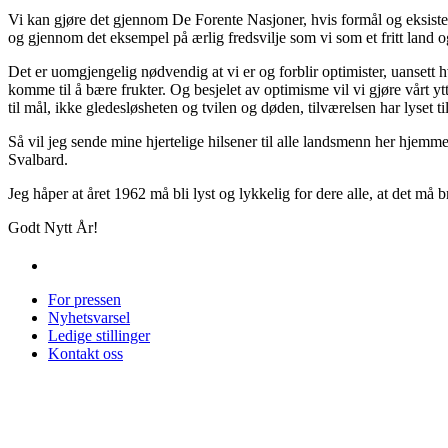
Vi kan gjøre det gjennom De Forente Nasjoner, hvis formål og eksistens
og gjennom det eksempel på ærlig fredsvilje som vi som et fritt land og e
Det er uomgjengelig nødvendig at vi er og forblir optimister, uansett hv
komme til å bære frukter. Og besjelet av optimisme vil vi gjøre vårt yt
til mål, ikke gledesløsheten og tvilen og døden, tilværelsen har lyset 
Så vil jeg sende mine hjertelige hilsener til alle landsmenn her hjemme
Svalbard.
Jeg håper at året 1962 må bli lyst og lykkelig for dere alle, at det må 
Godt Nytt År!
For pressen
Nyhetsvarsel
Ledige stillinger
Kontakt oss