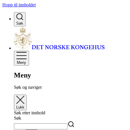
Hopp til innholdet
Søk
Meny
Meny
Søk og naviger
Lukk
Søk etter innhold
Søk