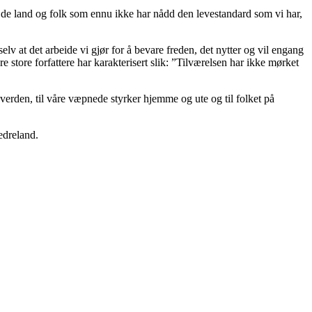
il de land og folk som ennu ikke har nådd den levestandard som vi har,
elv at det arbeide vi gjør for å bevare freden, det nytter og vil engang
 store forfattere har karakterisert slik: ”Tilværelsen har ikke mørket
i verden, til våre væpnede styrker hjemme og ute og til folket på
fedreland.