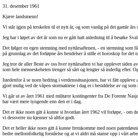
31. desember 1961
Kjære landsmenn!
Vi står igjen på terskelen til et nytt år, og som vanlig på det gamle å
Jeg har i løpet av det år som nu er gått hatt anledning til å besøke Sva
Det følger en egen stemning med nyttårsaftenen, - en stemning som får 
på grunnlag av det forløpne års hendelser å stille et horoskop for det n
Jeg tror de aller fleste av oss hver nyttårsaften vi har opplevet side
som hele menneskeheten trenger så sårt og lengter så inderlig efter. Og
Istedenfor å se noen bedring i verdenssituasjonen, har vi fått oppleve at d
gjort mulig ved de våpen stormaktene i dag er i besiddelse av og som 
Vi går ut av året 1961 med militære kontingenter fra De Forente Nasj
har vært mere tyngende enn den er i dag.
Det er ikke noen gitt å kunne si hvordan året 1962 vil forløpe, - om 
vi dessverre nu kjenner så altfor godt.
Det er heller ikke noen gitt å kunne fremkomme med noen patentløsning
bedre mellomfolkelig forståelse og at vi aldri må stanse opp i vårt arb