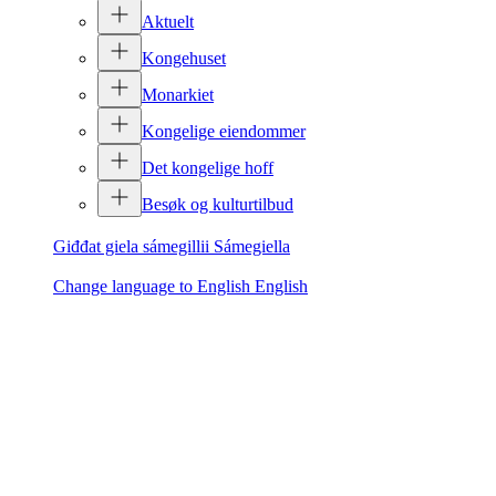
Aktuelt
Kongehuset
Monarkiet
Kongelige eiendommer
Det kongelige hoff
Besøk og kulturtilbud
Giđđat giela sámegillii
Sámegiella
Change language to English
English