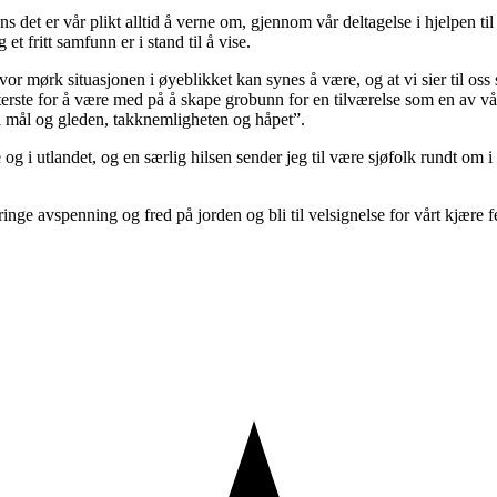
 det er vår plikt alltid å verne om, gjennom vår deltagelse i hjelpen t
t fritt samfunn er i stand til å vise.
or mørk situasjonen i øyeblikket kan synes å være, og at vi sier til oss s
terste for å være med på å skape grobunn for en tilværelse som en av våre
til mål og gleden, takknemligheten og håpet”.
 og i utlandet, og en særlig hilsen sender jeg til være sjøfolk rundt om 
bringe avspenning og fred på jorden og bli til velsignelse for vårt kjære 