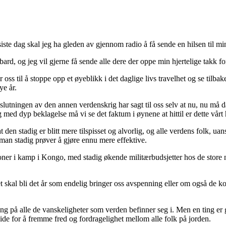
rs siste dag skal jeg ha gleden av gjennom radio å få sende en hilsen til
lbard, og jeg vil gjerne få sende alle dere der oppe min hjertelige takk 
oss til å stoppe opp et øyeblikk i det daglige livs travelhet og se tilb
ye år.
n avslutningen av den annen verdenskrig har sagt til oss selv at nu, nu 
 med dyp beklagelse må vi se det faktum i øynene at hittil er dette vårt h
en stadig er blitt mere tilspisset og alvorlig, og alle verdens folk, uanset
man stadig prøver å gjøre ennu mere effektive.
oner i kamp i Kongo, med stadig økende militærbudsjetter hos de store 
det skal bli det år som endelig bringer oss avspenning eller om også d
 på alle de vanskeligheter som verden befinner seg i. Men en ting er ga
eide for å fremme fred og fordragelighet mellom alle folk på jorden.