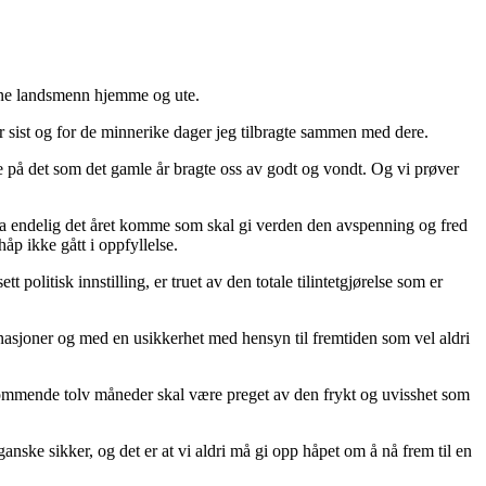
 mine landsmenn hjemme og ute.
for sist og for de minnerike dager jeg tilbragte sammen med dere.
ake på det som det gamle år bragte oss av godt og vondt. Og vi prøver
må da endelig det året komme som skal gi verden den avspenning og fred
åp ikke gått i oppfyllelse.
t politisk innstilling, er truet av den totale tilintetgjørelse som er
nasjoner og med en usikkerhet med hensyn til fremtiden som vel aldri
e kommende tolv måneder skal være preget av den frykt og uvisshet som
nske sikker, og det er at vi aldri må gi opp håpet om å nå frem til en