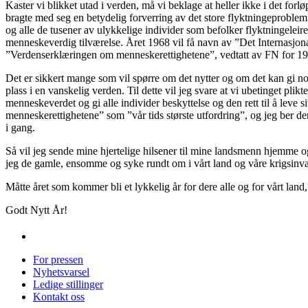
Kaster vi blikket utad i verden, må vi beklage at heller ikke i det for
bragte med seg en betydelig forverring av det store flyktningeproblem s
og alle de tusener av ulykkelige individer som befolker flyktningeleire
menneskeverdig tilværelse. Året 1968 vil få navn av ”Det Internasjon
”Verdenserklæringen om menneskerettighetene”, vedtatt av FN for 19 
Det er sikkert mange som vil spørre om det nytter og om det kan gi noen
plass i en vanskelig verden. Til dette vil jeg svare at vi ubetinget pli
menneskeverdet og gi alle individer beskyttelse og den rett til å leve
menneskerettighetene” som ”vår tids største utfordring”, og jeg ber d
i gang.
Så vil jeg sende mine hjertelige hilsener til mine landsmenn hjemme o
jeg de gamle, ensomme og syke rundt om i vårt land og våre krigsinva
Måtte året som kommer bli et lykkelig år for dere alle og for vårt land
Godt Nytt År!
For pressen
Nyhetsvarsel
Ledige stillinger
Kontakt oss