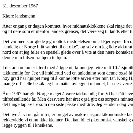
31. desember 1967
Kjære landsmenn,
Atter engang er dagen kommet, hvor midnattsklokkene skal ringe det ga
og til dere som er utenfor landets grenser, det være seg til lands eller til
Det var med stor glede jeg mottok meddelelsen om at Fjernsynet fra og 
”endelig er Norge blitt samlet til ett rike”, og selv om jeg ikke akkur
nord om at jeg føler en spesiell glede over å vite at den nære kontakt s
denne min hilsen fra hjem til hjem.
I det år som nu er i ferd med å løpe ut, kunne jeg feire mitt 10-års
takknemlig for. Jeg vil imidlertid ved en anledning som denne også få 
høy grad har hjulpet meg til å kunne løfte arven etter min far, Kong Ha
mange offisielle besøk jeg har måttet avlegge i utlandet, har dessverre 
Året 1967 har gitt Norge meget å være takknemlig for. Vi har fått leve i
tilfredsstillende år. Men dessverre har året også gitt oss sorgens min
det tunge tap av liv som den siste påske medførte. Jeg sender i dag va
Det nye år vi nu går inn i, er preget av usikre nasjonaløkonomiske fak
rekkevidde vi ennu ikke kjenner. Det kan bli et økonomisk vanskelig år,
legge ryggen til i kneikene.