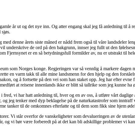
mle år ut og det nye inn. Og atter engang skal jeg få anledning til å re
 sjøs.
med denne årets siste måned er nådd frem også til våre landsdeler lengst
at vil underskrive de ord på den bakgrunn, innser jeg fullt ut den følels
om Fjernsynet er en så betydningsfull formilder av, nu er utstrakt til he
jubilieum som Norges konge. Regjeringen var så vennlig å markere dage
rette en varm takk til alle mine landsmenn for den hjelp og den forståel
akon, og å fortsette på den vei som han staket opp. Jeg har efter evne fo
medført at reisene innenlands ikke er blitt så tallrike som jeg kunne ha 
 fred, vi har hatt anledning til, hver og en av oss, å utføre vårt daglige
ner, og jeg tenker med dyp beklagelse på de naturkatastrofer som inntra
rme tanker til de omkomnes efterlatte og til dem som fikk sine hjem ødel
torer. Vi står overfor de vanskeligheter som devalueringen av de utenlan
 og vi bør være forberedt på at det kan bli adskillige problemer vi kan 