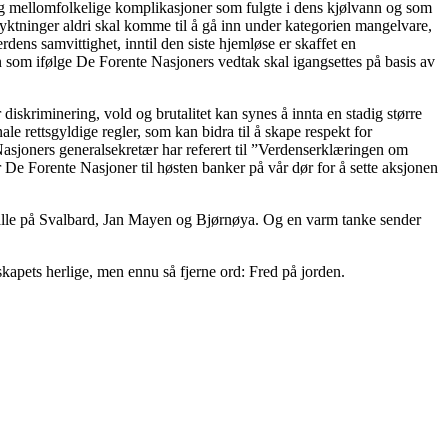
ser og mellomfolkelige komplikasjoner som fulgte i dens kjølvann og som
 flyktninger aldri skal komme til å gå inn under kategorien mangelvare,
dens samvittighet, inntil den siste hjemløse er skaffet en
n som ifølge De Forente Nasjoners vedtak skal igangsettes på basis av
diskriminering, vold og brutalitet kan synes å innta en stadig større
ale rettsgyldige regler, som kan bidra til å skape respekt for
 Nasjoners generalsekretær har referert til ”Verdenserklæringen om
 De Forente Nasjoner til høsten banker på vår dør for å sette aksjonen
il alle på Svalbard, Jan Mayen og Bjørnøya. Og en varm tanke sender
skapets herlige, men ennu så fjerne ord: Fred på jorden.