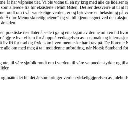
løpne år har våpnene tiet. Vi ble vidne til en ny krig med alle de lidel
om allerede fra før eksisterte i Midt-Østen. Det ser dessverre ut til at
ne rundt om i vår vanskelige verden, er og bør være en belastning på ver
ale År for Menneskerettighetene” og vil bli kjennetegnet ved den aksjo
år siden.
 praktiske resultater å sette i gang en aksjon av denne art i en tid hvor 
kter å gjøre hva vi kan for å oppnå vedtagelsen av nasjonale og internasjon
 sitt liv fri for nød og frykt som hvert menneske har krav på. De Forente
ere alle om med meg å ta i mot denne utfordring, når Norsk Samband for
g ute, til våre sjøfolk rundt om i verden, til våre væpnede styrker og t
lider.
, og måtte det bli det år som bringer verden virkeliggjørelsen av julebud