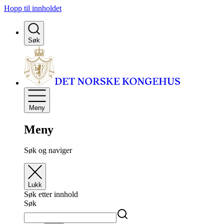
Hopp til innholdet
Søk
Meny
Meny
Søk og naviger
Lukk
Søk etter innhold
Søk