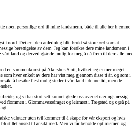
tte noen personlige ord til mine landsmenn, både til alle her hjemme
 i nord. Det er i den anledning blitt brukt så store ord som at
esmessige berettigelse av dem. Jeg kan forsikre dere mine landsmenn i
le vårt land og derved gjør de mulig for meg å nå frem til dere alle med
n med en sammenkomst på Akershus Slott, hvilket jeg er mer meget
se som hver enkelt av dere har vist meg gjennom disse ti år, og som i
rsøkt å besøke flest mulig steder i vårt land i denne tid, men de
ønsket.
 arbeide, og vi har stort sett kunnet glede oss over et næringsmessig
ff ved flommen i Glommavassdraget og leirraset i Trøgstad og også på
agt.
dske valutaer uten tvil kommer til å skape for vår eksport og hvis
bli stillet ansikt til ansikt med. Men vi får beholde optimismen og