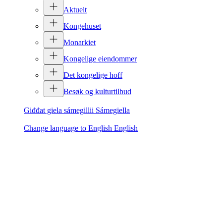
Aktuelt
Kongehuset
Monarkiet
Kongelige eiendommer
Det kongelige hoff
Besøk og kulturtilbud
Giđđat giela sámegillii
Sámegiella
Change language to English
English