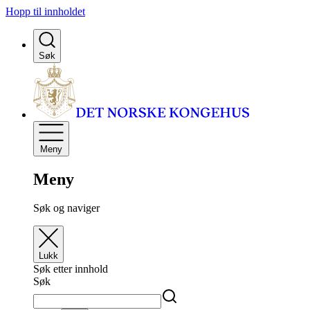
Hopp til innholdet
Søk
Meny
Meny
Søk og naviger
Lukk
Søk etter innhold
Søk