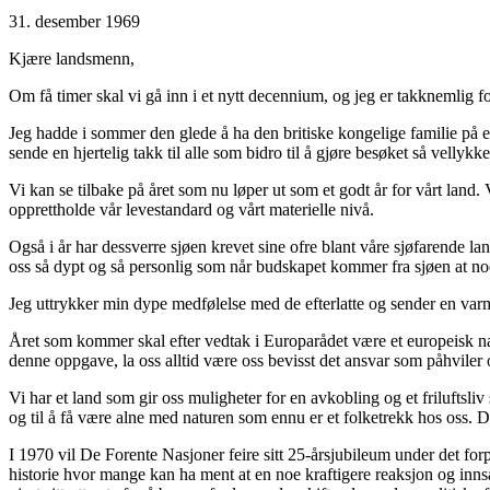
31. desember 1969
Kjære landsmenn,
Om få timer skal vi gå inn i et nytt decennium, og jeg er takknemlig f
Jeg hadde i sommer den glede å ha den britiske kongelige familie på et 
sende en hjertelig takk til alle som bidro til å gjøre besøket så vellykke
Vi kan se tilbake på året som nu løper ut som et godt år for vårt land. Vi
opprettholde vår levestandard og vårt materielle nivå.
Også i år har dessverre sjøen krevet sine ofre blant våre sjøfarende 
oss så dypt og så personlig som når budskapet kommer fra sjøen at noe
Jeg uttrykker min dype medfølelse med de efterlatte og sender en varm 
Året som kommer skal efter vedtak i Europarådet være et europeisk na
denne oppgave, la oss alltid være oss bevisst det ansvar som påhviler
Vi har et land som gir oss muligheter for en avkobling og et friluftsliv 
og til å få være alne med naturen som ennu er et folketrekk hos oss. D
I 1970 vil De Forente Nasjoner feire sitt 25-årsjubileum under det forp
historie hvor mange kan ha ment at en noe kraftigere reaksjon og inn