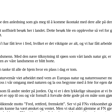
or den anledning som gis meg til å komme ikontakt med dere alle på denn
uoffisielt besøk her i landet. Dette besøk ble en opplevelse så vel for g
t.
 har fått leve i fred, hvilket er det viktigste av alt, og vi har fått arbei
landsmenn. Med den nære tilknytning til sjøen som vårt lands natur gir
n av våre landsmenn er blitt borte.
tanke til alle de hjem hvor en plass i dag er tom.
turvernår viet arbeidet med vern av Europas natur og naturressurser mo
 oss i vår omgang med naturen og la oss begynne med å feie for egen dø
som få andre steder på jorden. Og vi er i den lykkelige situasjon at vi frem
et er opp til oss og vår fornuft å forvalte dette gode på en måte som gj
liktende motto ”Fred, rettferd, fremskritt”. Ser vi på FNs virksomhet gje
sats kunne ha vært ønsket og ventet. Men vi skal aldri glemme at FN gj