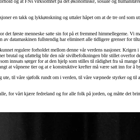
ske forhold og at FNs virksomhet på det økonomiske, sosiale og humanitæ
sjoner en takk og lykkønskning og uttaler håpet om at de tre ord som utg
t hvor det første menneske satte sin fot på et fremmed himmellegeme. Vi 
v datamaskinen fullstendig har eliminert alle tidligere grenser for tilt
kunnet regulere forholdet mellom denne vår verdens nasjoner. Krigen i S
brutal og ufattelig blir den når sivilbefolkningen blir stillet overfor den
om innsats sørger for at den hjelp som stilles til rådighet fra så mange 
ngt at våpnene tier og at e konstruktive krefter må være satt inn for å 
g ute, til våre sjøfolk rundt om i verden, til våre væpnede styrker og 
 alle, for vårt kjære fedreland og for alle folk på jorden, og måtte det bri