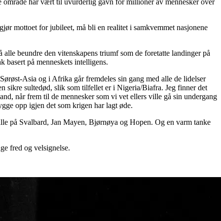
re område har vært til uvurderlig gavn for millioner av mennesker over
jør mottoet for jubileet, må bli en realitet i samkvemmet nasjonene
må alle beundre den vitenskapens triumf som de foretatte landinger på
ak basert på menneskets intelligens.
ørøst-Asia og i Afrika går fremdeles sin gang med alle de lidelser
 sikre sultedød, slik som tilfellet er i Nigeria/Biafra. Jeg finner det
land, når frem til de mennesker som vi vet ellers ville gå sin undergang
bygge opp igjen det som krigen har lagt øde.
til alle på Svalbard, Jan Mayen, Bjørnøya og Hopen. Og en varm tanke
nge fred og velsignelse.