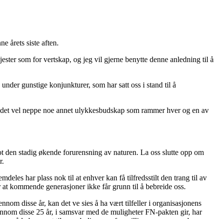
e årets siste aften.
jester som for vertskap, og jeg vil gjerne benytte denne anledning til å
de under gunstige konjunkturer, som har satt oss i stand til å
, er det vel neppe noe annet ulykkesbudskap som rammer hver og en av
t den stadig økende forurensning av naturen. La oss slutte opp om
r.
deles har plass nok til at enhver kan få tilfredsstilt den trang til av
ør at kommende generasjoner ikke får grunn til å bebreide oss.
nnom disse år, kan det ve sies å ha vært tilfeller i organisasjonens
ennom disse 25 år, i samsvar med de muligheter FN-pakten gir, har