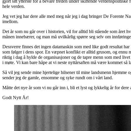
gjort sitt ytterste for å bevare freden under skiftende verdenspoliti
hele verden.
Jeg vet jeg har dere alle med meg når jeg i dag bringer De Forente Na
imellom.
Det år som nu går over i historien, vil for alltid bli stående som åre
månen innebærer, og man må uvilkårlig spørre seg selv om innføringen a
Dessverre finnes det ingen datamaskin som med like godt resultat har 
som følger i dens spor. En væpnet konflikt er alltid grusom, og ennu mer 
riktig i dag å hylde de organisasjoner og de tapre menn som med livet s
i møte. Vi kan bare håpe at vi neste nyttårsaften må være kommet så la
Så vil jeg sende mine hjertelige hilsener til mine landsmenn hjemme o
sender jeg de gamle, ensomme og syke rundt om i vårt land.
Måtte det nye år som vi nu går inn i, bli et lyst og lykkelig år for dere
Godt Nytt År!