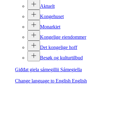
Aktuelt
Kongehuset
Monarkiet
Kongelige eiendommer
Det kongelige hoff
Besøk og kulturtilbud
Giđđat giela sámegillii
Sámegiella
Change language to English
English