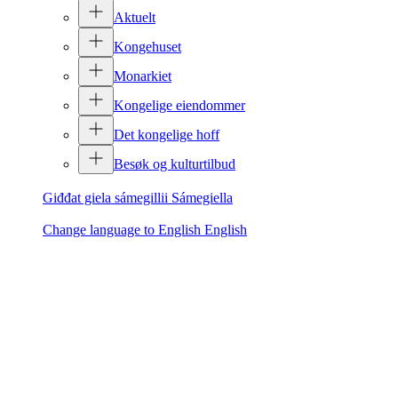
Aktuelt
Kongehuset
Monarkiet
Kongelige eiendommer
Det kongelige hoff
Besøk og kulturtilbud
Giđđat giela sámegillii
Sámegiella
Change language to English
English