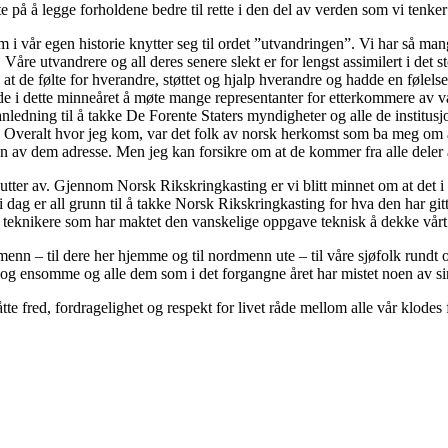
kte på å legge forholdene bedre til rette i den del av verden som vi tenke
som i vår egen historie knytter seg til ordet ”utvandringen”. Vi har så ma
d. Våre utvandrere og all deres senere slekt er for lengst assimilert i 
at de følte for hverandre, støttet og hjalp hverandre og hadde en følel
e i dette minneåret å møte mange representanter for etterkommere av v
e anledning til å takke De Forente Staters myndigheter og alle de institu
e. Overalt hvor jeg kom, var det folk av norsk herkomst som ba meg om å
 en av dem adresse. Men jeg kan forsikre om at de kommer fra alle deler
utter av. Gjennom Norsk Rikskringkasting er vi blitt minnet om at det i 
 dag er all grunn til å takke Norsk Rikskringkasting for hva den har gitt
 teknikere som har maktet den vanskelige oppgave teknisk å dekke vårt lan
smenn – til dere her hjemme og til nordmenn ute – til våre sjøfolk rundt
ke og ensomme og alle dem som i det forgangne året har mistet noen av si
åtte fred, fordragelighet og respekt for livet råde mellom alle vår klodes 