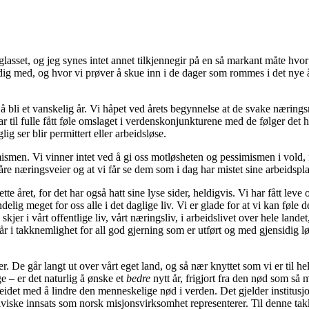
glasset, og jeg synes intet annet tilkjennegir på en så markant måte hvor
ferdig med, og hvor vi prøver å skue inn i de dager som rommes i det nye
å bli et vanskelig år. Vi håpet ved årets begynnelse at de svake næring
har til fulle fått føle omslaget i verdenskonjunkturene med de følger det h
g ser blir permittert eller arbeidsløse.
mismen. Vi vinner intet ved å gi oss motløsheten og pessimismen i vold, f
re næringsveier og at vi får se dem som i dag har mistet sine arbeidsplass
 året, for det har også hatt sine lyse sider, heldigvis. Vi har fått lev
elig meget for oss alle i det daglige liv. Vi er glade for at vi kan føle
 skjer i vårt offentlige liv, vårt næringsliv, i arbeidslivet over hele land
 år i takknemlighet for all god gjerning som er utført og med gjensidig l
r. De går langt ut over vårt eget land, og så nær knyttet som vi er til h
e – er det naturlig å ønske et
bedre
nytt år, frigjort fra den nød som så
rbeidet med å lindre den menneskelige nød i verden. Det gjelder institu
lviske innsats som norsk misjonsvirksomhet representerer. Til denne takk