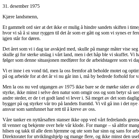
31. desember 1975
Kjære landsmenn,
Et gammelt ord sier at det ikke er mulig å hindre sandets skiften i time
hvor vi så å si snur ryggen til det år som er gått og som vi synes er 
igjen står for døren.
Det året som vi i dag tar avskjed med, skulle på mange måter vise seg 
skulle gi for sterke utslag i vårt land, men i det håp ble vi skuffet. Vi 
følger som denne situasjonen medfører for de arbeidstagere som vi dagli
Vi er inne i en vond tid, men la oss fremfor alt beholde motet og opti
på og arbeide for at det år vi nu går inn i, må by bedrede forhold for vå
Men la oss nu ved utgangen av 1975 ikke bare se de mørke sider av dette
styrke, ikke minst i selve den natur som omgir oss og som betyr så uend
andre steder, er de t et godt land vi lever i. Så meget av det som daglig
bygger på og styrker vår tro på landets framtid. Vi vil gå inn i det nye
ansvar som samfunnet har rett til å kreve av oss.
Våre tanker en nyttårsaften stanser ikke opp ved vårt fedrelands grense
til venner og bekjente over hele vår klode. For mange – så altfor mang
hilsen og takk til alle dem hjemme og ute som har sinn og sans for a
Direktoratet for utviklingshjelp og mange flere, og ikke minst den use