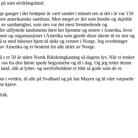
r på som utviklingsland.
nge ganger i det forløpne år vært samlet i minnet om at det i år var 150
det store amerikanske samfunn. Men meget av det som hendte og skjedde
se av samhørighet, som sies var det mest fremtredende og
åre utflyttede landsmenn først her hjemme og senere i Amerika, hvor
sjoner og organisasjoner i Amerika som gjorde disse ukene til en stor og
 ta med hilsener hjem til slekt og venner i Norge. Jeg overbringer
 av Amerika og er bestemt for alle deler av Norge.
å r er 50 år siden Norsk Rikskringkasting så dagens lys. Når vi tenker
 oss fra den første spede begynnelse og til i dag. Og jeg retter denne
d, slik at lytter- og seerforholdene er blitt så gode som de er.
 om i verden, til alle på Svalbard og på Jan Mayen og til våre væpnede
ne kjære.
folk.