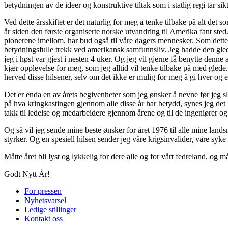
betydningen av de ideer og konstruktive tiltak som i statlig regi tar si
Ved dette årsskiftet er det naturlig for meg å tenke tilbake på alt det 
år siden den første organiserte norske utvandring til Amerika fant ste
pionerene imellom, har bud også til våre dagers mennesker. Som dette 
betydningsfulle trekk ved amerikansk samfunnsliv. Jeg hadde den gled
jeg i høst var gjest i nesten 4 uker. Og jeg vil gjerne få benytte denn
kjær opplevelse for meg, som jeg alltid vil tenke tilbake på med gled
herved disse hilsener, selv om det ikke er mulig for meg å gi hver og
Det er enda en av årets begivenheter som jeg ønsker å nevne før jeg sl
på hva kringkastingen gjennom alle disse år har betydd, synes jeg det i
takk til ledelse og medarbeidere gjennom årene og til de ingeniører og
Og så vil jeg sende mine beste ønsker for året 1976 til alle mine land
styrker. Og en spesiell hilsen sender jeg våre krigsinvalider, våre sy
Måtte året bli lyst og lykkelig for dere alle og for vårt fedreland, og m
Godt Nytt År!
For pressen
Nyhetsvarsel
Ledige stillinger
Kontakt oss