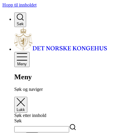
Hopp til innholdet
Søk
Meny
Meny
Søk og naviger
Lukk
Søk etter innhold
Søk