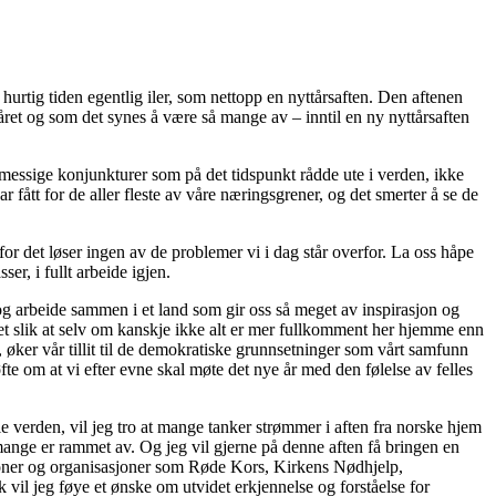
 hurtig tiden egentlig iler, som nettopp en nyttårsaften. Den aftenen
 året og som det synes å være så mange av – inntil en ny nyttårsaften
smessige konjunkturer som på det tidspunkt rådde ute i verden, ikke
ar fått for de aller fleste av våre næringsgrener, og det smerter å se de
or det løser ingen av de problemer vi i dag står overfor. La oss håpe
er, i fullt arbeide igjen.
e og arbeide sammen i et land som gir oss så meget av inspirasjon og
 det slik at selv om kanskje ikke alt er mer fullkomment her hjemme enn
et, øker vår tillit til de demokratiske grunnsetninger som vårt samfunn
øfte om at vi efter evne skal møte det nye år med den følelse av felles
ele verden, vil jeg tro at mange tanker strømmer i aften fra norske hjem
 mange er rammet av. Og jeg vil gjerne på denne aften få bringen en
sjoner og organisasjoner som Røde Kors, Kirkens Nødhjelp,
 vil jeg føye et ønske om utvidet erkjennelse og forståelse for