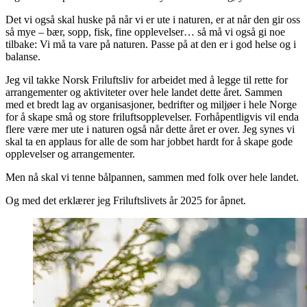
Det vi også skal huske på når vi er ute i naturen, er at når den gir oss
så mye – bær, sopp, fisk, fine opplevelser… så må vi også gi noe
tilbake: Vi må ta vare på naturen. Passe på at den er i god helse og i
balanse.
Jeg vil takke Norsk Friluftsliv for arbeidet med å legge til rette for
arrangementer og aktiviteter over hele landet dette året. Sammen
med et bredt lag av organisasjoner, bedrifter og miljøer i hele Norge
for å skape små og store friluftsopplevelser. Forhåpentligvis vil enda
flere være mer ute i naturen også når dette året er over. Jeg synes vi
skal ta en applaus for alle de som har jobbet hardt for å skape gode
opplevelser og arrangementer.
Men nå skal vi tenne bålpannen, sammen med folk over hele landet.
Og med det erklærer jeg Friluftslivets år 2025 for åpnet.