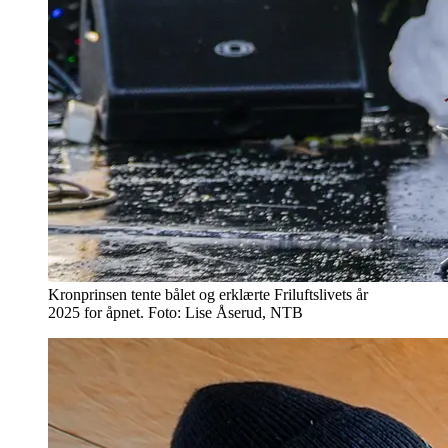
Kronprinsen tente bålet og erklærte Friluftslivets år
2025 for åpnet. Foto: Lise Åserud, NTB