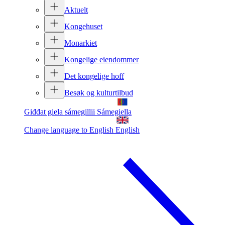
Aktuelt
Kongehuset
Monarkiet
Kongelige eiendommer
Det kongelige hoff
Besøk og kulturtilbud
Giđđat giela sámegillii
Sámegiella
Change language to English
English