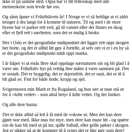
ikke er på samme sted. Også har vi litt fellesskap med alle
menneskene som levde før oss.
Og sånn åpner vi Friluftslivets år! I Norge er vi så heldige at vi aldri
trenger å dra langt for å komme til naturen. Til og med i de store
byene har vi parker rett ved, gå til vannet eller det finnes en skog
eller et fjell rett i nærheten, som det er mulig å bruke.
Her i Oslo er det geografiske midtpunktet det ligger rett oppi skogen
her borte, og det er alltid litt gøy å fortelle, at selv om vi er i en by så
er det geografiske midtpunkt midt oppi marka.
I år håper vi at enda flere skal oppdage nærnaturen sin og bli glad i å
være ute. Friluftsliv byr på veldig fine måter å være sammen på. Det
er sosialt. Det er hyggelig, det er skjermfritt, det er sunt, det er til å
bli glad av. Fint for både hode, kropp og sjel.
Svigermoren min Marit er fra Rogaland, og hun sier at man må ut
for å «lufte vedet» - som altså betyr å lufte vettet. Og det funker.
Og alle dere barna:
Det er ikke alltid så lett å få med de voksne ut. Men det kan dere
gjøre noe med. Ikke mas for mye, men dere kan mase litt - og spørre
om de kan bli med ut på tur, spille fotball, eller grille pølser i skogen.
Jeg er sikker på at de kommer til å synes det er like gøy som dere!