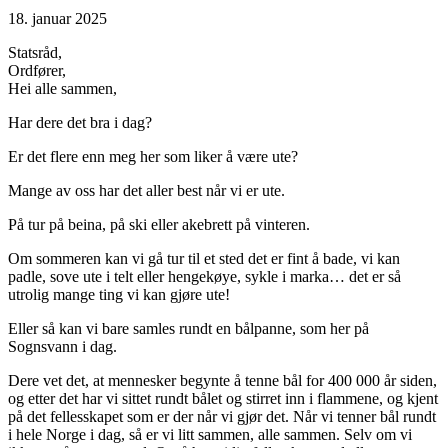
18. januar 2025
Statsråd,
Ordfører,
Hei alle sammen,
Har dere det bra i dag?
Er det flere enn meg her som liker å være ute?
Mange av oss har det aller best når vi er ute.
På tur på beina, på ski eller akebrett på vinteren.
Om sommeren kan vi gå tur til et sted det er fint å bade, vi kan
padle, sove ute i telt eller hengekøye, sykle i marka… det er så
utrolig mange ting vi kan gjøre ute!
Eller så kan vi bare samles rundt en bålpanne, som her på
Sognsvann i dag.
Dere vet det, at mennesker begynte å tenne bål for 400 000 år siden,
og etter det har vi sittet rundt bålet og stirret inn i flammene, og kjent
på det fellesskapet som er der når vi gjør det. Når vi tenner bål rundt
i hele Norge i dag, så er vi litt sammen, alle sammen. Selv om vi