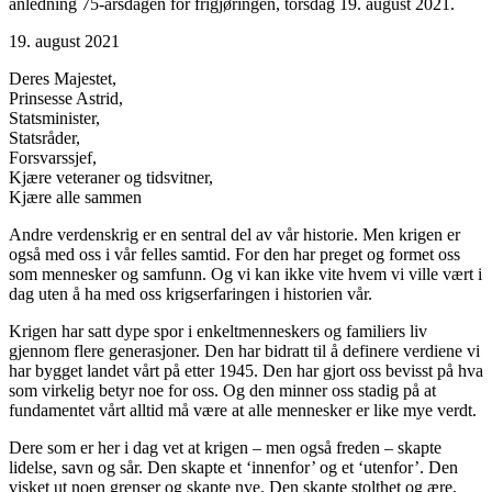
anledning 75-årsdagen for frigjøringen, torsdag 19. august 2021.
19. august 2021
Deres Majestet,
Prinsesse Astrid,
Statsminister,
Statsråder,
Forsvarssjef,
Kjære veteraner og tidsvitner,
Kjære alle sammen
Andre verdenskrig er en sentral del av vår historie. Men krigen er
også med oss i vår felles samtid. For den har preget og formet oss
som mennesker og samfunn. Og vi kan ikke vite hvem vi ville vært i
dag uten å ha med oss krigserfaringen i historien vår.
Krigen har satt dype spor i enkeltmenneskers og familiers liv
gjennom flere generasjoner. Den har bidratt til å definere verdiene vi
har bygget landet vårt på etter 1945. Den har gjort oss bevisst på hva
som virkelig betyr noe for oss. Og den minner oss stadig på at
fundamentet vårt alltid må være at alle mennesker er like mye verdt.
Dere som er her i dag vet at krigen – men også freden – skapte
lidelse, savn og sår. Den skapte et ‘innenfor’ og et ‘utenfor’. Den
visket ut noen grenser og skapte nye. Den skapte stolthet og ære,