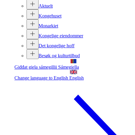
Aktuelt
Kongehuset
Monarkiet
Kongelige eiendommer
Det kongelige hoff
Besøk og kulturtilbud
Giđđat giela sámegillii
Sámegiella
Change language to English
English