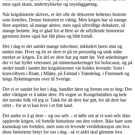
men også skam, undertrykkelse og usynliggjøring.
Når krigshistorie skrives, er det ofte de dekorerte heltenes historie
som fortelles. Denne historien er viktig. Men krigen har så mange
flere aspekter, så mange aktive, men også ufrivillige deltakere, så
mange berørte. Jeg er glad for at flere av de utfyllende historiene
gjennom årene også har fått plass og blitt fortalt.
Her i dag er det samlet mange tidsvitner, inkludert faren min og
tanten min. Hver og én av dere er på en personlig og unik måte
merket av krigen. En del av dere har jeg møtt før. Ved anledninger
der vi har hyllet veteraner, på minnemarkeringer for holocaust, og på
steder rundt i landet der krigshistorien vår holdes levende: Som i
konvoibyen i Risør, i Måløy, på Falstad i Trøndelag, i Finnmark og
langs flyktningeruta over til Sverige.
Det vi er samlet for her i dag, handler først og fremst om to ting: Det
aller viktigste er å takke dere. På vegne av Kongefamilien og hele
det norske folk vil jeg si: Takk for alt dere har gitt, for alt dere har
ofret – for at vi kan leve i et fritt land.
Det andre er å gi dere – og oss selv – et løfte om at vi som selv ikke
opplevde krigen, vil fortelle historiene om den videre. Ikke bare som
kunnskap om fortiden, men som en levende verdidiskusjon om hva
disse historiene betyr for oss i dag - så vi aldri skal glemme hva