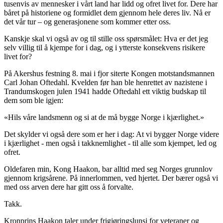
tusenvis av mennesker i vårt land har lidd og ofret livet for. Dere har
båret på historiene og formidlet dem gjennom hele deres liv. Nå er
det vår tur – og generasjonene som kommer etter oss.
Kanskje skal vi også av og til stille oss spørsmålet: Hva er det jeg
selv villig til å kjempe for i dag, og i ytterste konsekvens risikere
livet for?
På Akershus festning 8. mai i fjor siterte Kongen motstandsmannen
Carl Johan Oftedahl. Kvelden før han ble henrettet av nazistene i
Trandumskogen julen 1941 hadde Oftedahl ett viktig budskap til
dem som ble igjen:
«Hils våre landsmenn og si at de må bygge Norge i kjærlighet.»
Det skylder vi også dere som er her i dag: At vi bygger Norge videre
i kjærlighet - men også i takknemlighet - til alle som kjempet, led og
ofret.
Oldefaren min, Kong Haakon, bar alltid med seg Norges grunnlov
gjennom krigsårene. På innerlommen, ved hjertet. Der bærer også vi
med oss arven dere har gitt oss å forvalte.
Takk.
Kronprins Haakon taler under frigjøringslunsj for veteraner og