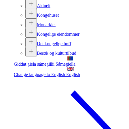
Aktuelt
Kongehuset
Monarkiet
Kongelige eiendommer
Det kongelige hoff
Besøk og kulturtilbud
Giđđat giela sámegillii
Sámegiella
Change language to English
English