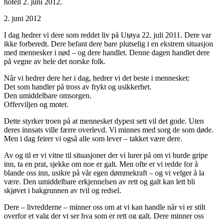
hotell 2. juni 2012.
2. juni 2012
I dag hedrer vi dere som reddet liv på Utøya 22. juli 2011. Dere var
ikke forberedt. Dere befant dere bare plutselig i en ekstrem situasjon
med mennesker i nød – og dere handlet. Denne dagen handlet dere
på vegne av hele det norske folk.
Når vi hedrer dere her i dag, hedrer vi det beste i mennesket:
Det som handler på tross av frykt og usikkerhet.
Den umiddelbare omsorgen.
Offerviljen og motet.
Dette styrker troen på at mennesket dypest sett vil det gode. Uten
deres innsats ville færre overlevd. Vi minnes med sorg de som døde.
Men i dag feirer vi også alle som lever – takket være dere.
Av og til er vi vitne til situasjoner der vi lurer på om vi burde gripe
inn, ta en prat, sjekke om noe er galt. Men ofte er vi redde for å
blande oss inn, usikre på vår egen dømmekraft – og vi velger å la
være. Den umiddelbare erkjennelsen av rett og galt kan lett bli
skjøvet i bakgrunnen av tvil og redsel.
Dere – livredderne – minner oss om at vi kan handle når vi er stilt
overfor et valg der vi ser hva som er rett og galt. Dere minner oss