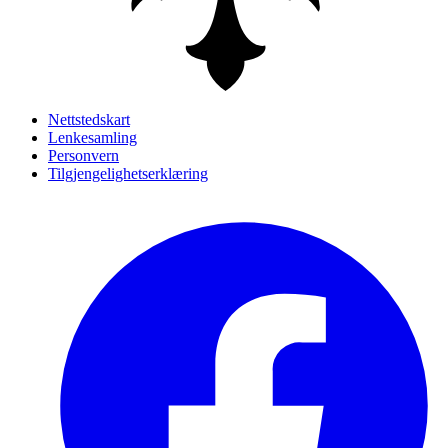
Nettstedskart
Lenkesamling
Personvern
Tilgjengelighetserklæring