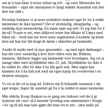
om at vi kan klare å trosse redsel og tvil – og være Menneske for
hverandre – også når situasjonen er langt mindre dramatisk enn den
dere har stått i.
Hvordan forklarer vi at noen instinktivt risikerer eget liv for å redde
mennesker de ikke kjenner? Det er uforklarlig, ubegripelig – og
samtidig dypt menneskelig. En mann spør seg selv: Er jeg klar for å
dø nå? Svaret er nei, men allikevel reiser han tilbake til Utøya med
båten sin – fordi han har lovet noen ungdommer å komme og hente
dem når han har fått bragt de første i sikkerhet på fastlandet.
Ansikt til ansikt med så mye grusomhet – og med egen dødsangst –
kan det være vanskelig å leve livet videre som før. Bildene,
minnene, følelsene legger seg lammende over hverdagen. Jeg vet at
mange sliter med skyldfølelse etter 22. juli. Skyldfølelse for ikke å
ha reddet liv, eller for ikke å ha fått gjort nok. Men ingen kan
klandres for å ha hatt nok med sin egen kamp for overlevelse i en
ekstrem situasjon.
Vi vet at det vil ta lang tid. Enhver må få behandle traumene i sitt
eget tempo. Ingen får umerket gå fra å ha reddet et annet menneske.
Min oldefar Kong Haakon sa en gang om risikoen ved det å gi
tyskerne sitt «nei» til å innsette Qvisling som statsminister i Norge:
«Av og til må man bare gjøre det man vet er rett – uten tanke på