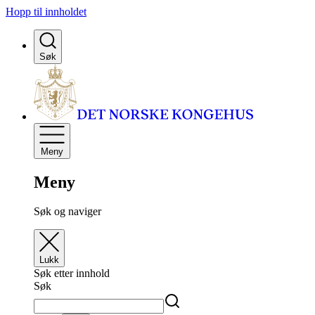
Hopp til innholdet
Søk
Meny
Meny
Søk og naviger
Lukk
Søk etter innhold
Søk