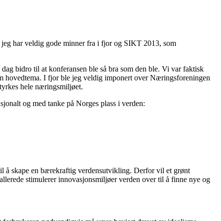
i jeg har veldig gode minner fra i fjor og SIKT 2013, som
dag bidro til at konferansen ble så bra som den ble. Vi var faktisk
m hovedtema. I fjor ble jeg veldig imponert over Næringsforeningen
tyrkes hele næringsmiljøet.
 nasjonalt og med tanke på Norges plass i verden:
il å skape en bærekraftig verdensutvikling. Derfor vil et grønt
llerede stimulerer innovasjonsmiljøer verden over til å finne nye og