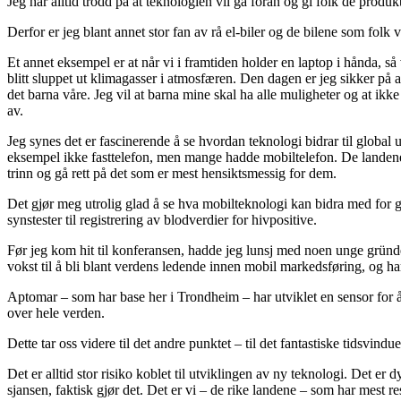
Jeg har alltid trodd på at teknologien vil gå foran og gi folk de prod
Derfor er jeg blant annet stor fan av rå el-biler og de bilene som folk 
Et annet eksempel er at når vi i framtiden holder en laptop i hånda, så 
blitt sluppet ut klimagasser i atmosfæren. Den dagen er jeg sikker på a
det barna våre. Jeg vil at barna mine skal ha alle muligheter og at ikk
av.
Jeg synes det er fascinerende å se hvordan teknologi bidrar til global
eksempel ikke fasttelefon, men mange hadde mobiltelefon. De landene
trinn og gå rett på det som er mest hensiktsmessig for dem.
Det gjør meg utrolig glad å se hva mobilteknologi kan bidra med for gl
synstester til registrering av blodverdier for hivpositive.
Før jeg kom hit til konferansen, hadde jeg lunsj med noen unge gründ
vokst til å bli blant verdens ledende innen mobil markedsføring, og h
Aptomar – som har base her i Trondheim – har utviklet en sensor for å 
over hele verden.
Dette tar oss videre til det andre punktet – til det fantastiske tidsvi
Det er alltid stor risiko koblet til utviklingen av ny teknologi. Det er
sjansen, faktisk gjør det. Det er vi – de rike landene – som har mest re