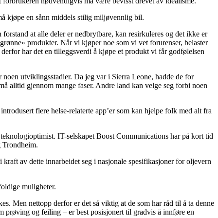
 at forbrukeren nødvendigvis må være bevisst drevet av idealisme.
må kjøpe en sånn middels stilig miljøvennlig bil.
 forstand at alle deler er nedbrytbare, kan resirkuleres og det ikke er
 «grønne» produkter. Når vi kjøper noe som vi vet forurenser, belaster
derfor har det en tilleggsverdi å kjøpe et produkt vi får godfølelsen
r noen utviklingsstadier. Da jeg var i Sierra Leone, hadde de for
må alltid gjennom mange faser. Andre land kan velge seg forbi noen
trodusert flere helse-relaterte app’er som kan hjelpe folk med alt fra
 teknologioptimist. IT-selskapet Boost Communications har på kort tid
og Trondheim.
raft av dette innarbeidet seg i nasjonale spesifikasjoner for oljevern
foldige muligheter.
kes. Men nettopp derfor er det så viktig at de som har råd til å ta denne
 prøving og feiling – er best posisjonert til gradvis å innføre en