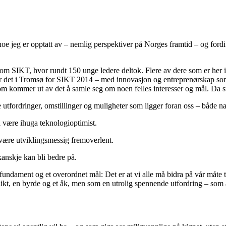
noe jeg er opptatt av – nemlig perspektiver på Norges framtid – og ford
t om SIKT, hvor rundt 150 unge ledere deltok. Flere av dere som er her i 
blir det i Tromsø for SIKT 2014 – med innovasjon og entreprenørskap so
m kommer ut av det å samle seg om noen felles interesser og mål. Da s
ilke utfordringer, omstillinger og muligheter som ligger foran oss – både
l å være ihuga teknologioptimist.
å være utviklingsmessig fremoverlent.
 kanskje kan bli bedre på.
t fundament og et overordnet mål: Det er at vi alle må bidra på vår måte t
likt, en byrde og et åk, men som en utrolig spennende utfordring – som a