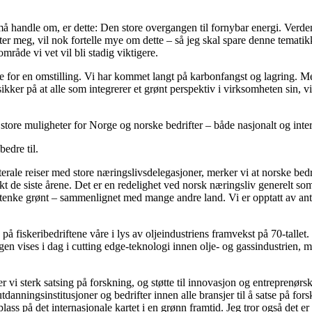
må handle om, er dette: Den store overgangen til fornybar energi. Verden
r meg, vil nok fortelle mye om dette – så jeg skal spare denne tematikk
råde vi vet vil bli stadig viktigere.
te for en omstilling. Vi har kommet langt på karbonfangst og lagring. M
kker på at alle som integrerer et grønt perspektiv i virksomheten sin, v
 store muligheter for Norge og norske bedrifter – både nasjonalt og inter
bedre til.
laterale reiser med store næringslivsdelegasjoner, merker vi at norske bed
e siste årene. Det er en redelighet ved norsk næringsliv generelt som je
å tenke grønt – sammenlignet med mange andre land. Vi er opptatt av anti-
å fiskeribedriftene våre i lys av oljeindustriens framvekst på 70-tallet.
ngen vises i dag i cutting edge-teknologi innen olje- og gassindustrien
er vi sterk satsing på forskning, og støtte til innovasjon og entreprenør
danningsinstitusjoner og bedrifter innen alle bransjer til å satse på for
ss på det internasjonale kartet i en grønn framtid. Jeg tror også det er 