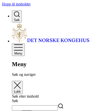
Hopp til innholdet
Søk
Meny
Meny
Søk og naviger
Lukk
Søk etter innhold
Søk