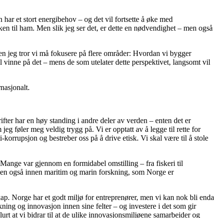
 har et stort energibehov – og det vil fortsette å øke med
en til ham. Men slik jeg ser det, er dette en nødvendighet – men også
en jeg tror vi må fokusere på flere områder: Hvordan vi bygger
il vinne på det – mens de som utelater dette perspektivet, langsomt vil
nasjonalt.
rifter har en høy standing i andre deler av verden – enten det er
g føler meg veldig trygg på. Vi er opptatt av å legge til rette for
korrupsjon og bestreber oss på å drive etisk. Vi skal være til å stole
 Mange var gjennom en formidabel omstilling – fra fiskeri til
, men også innen maritim og marin forskning, som Norge er
skap. Norge har et godt miljø for entreprenører, men vi kan nok bli enda
skning og innovasjon innen sine felter – og investere i det som gir
lurt at vi bidrar til at de ulike innovasjonsmiljøene samarbeider og