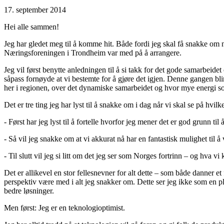
17. september 2014
Hei alle sammen!
Jeg har gledet meg til å komme hit. Både fordi jeg skal få snakke om 
Næringsforeningen i Trondheim var med på å arrangere.
Jeg vil først benytte anledningen til å si takk for det gode samarbeide
såpass fornøyde at vi bestemte for å gjøre det igjen. Denne gangen 
her i regionen, over det dynamiske samarbeidet og hvor mye energi so
Det er tre ting jeg har lyst til å snakke om i dag når vi skal se på hv
- Først har jeg lyst til å fortelle hvorfor jeg mener det er god grunn ti
- Så vil jeg snakke om at vi akkurat nå har en fantastisk mulighet til 
- Til slutt vil jeg si litt om det jeg ser som Norges fortrinn – og hva vi
Det er allikevel en stor fellesnevner for alt dette – som både danner e
perspektiv være med i alt jeg snakker om. Dette ser jeg ikke som en p
bedre løsninger.
Men først: Jeg er en teknologioptimist.