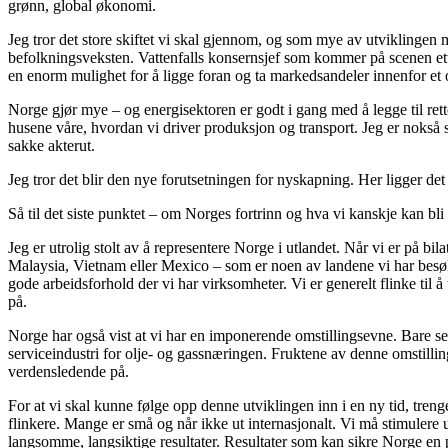
grønn, global økonomi.
Jeg tror det store skiftet vi skal gjennom, og som mye av utviklingen 
befolkningsveksten. Vattenfalls konsernsjef som kommer på scenen ette
en enorm mulighet for å ligge foran og ta markedsandeler innenfor et om
Norge gjør mye – og energisektoren er godt i gang med å legge til ret
husene våre, hvordan vi driver produksjon og transport. Jeg er nokså si
sakke akterut.
Jeg tror det blir den nye forutsetningen for nyskapning. Her ligger det
Så til det siste punktet – om Norges fortrinn og hva vi kanskje kan bli 
Jeg er utrolig stolt av å representere Norge i utlandet. Når vi er på bi
Malaysia, Vietnam eller Mexico – som er noen av landene vi har besøkt d
gode arbeidsforhold der vi har virksomheter. Vi er generelt flinke til 
på.
Norge har også vist at vi har en imponerende omstillingsevne. Bare se p
serviceindustri for olje- og gassnæringen. Fruktene av denne omstilli
verdensledende på.
For at vi skal kunne følge opp denne utviklingen inn i en ny tid, treng
flinkere. Mange er små og når ikke ut internasjonalt. Vi må stimulere ut
langsomme, langsiktige resultater. Resultater som kan sikre Norge en pla