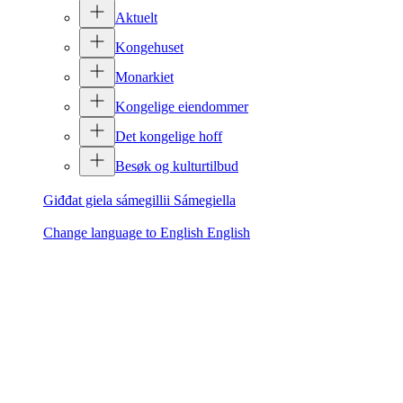
Aktuelt
Kongehuset
Monarkiet
Kongelige eiendommer
Det kongelige hoff
Besøk og kulturtilbud
Giđđat giela sámegillii
Sámegiella
Change language to English
English