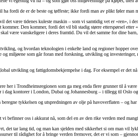
uktene vi egentlig vil ha – og som gjør oss miljøvennlige på kjøpet, uten
vil ha fordi de er de beste og tøffeste; ikke fordi man av plikt føler man 
vil det være tidenes kuleste maskin – som vi samtidig vet er «ren», i den
t kommer. Den kommer, fordi det vil bli stadig større etterspørsel etter
e skal være vanskeligere i deres framtid. Du vil det samme for dine barn, 
 utvikling, og hvordan teknologien i enkelte land og regioner hopper ove
 og miljøene som går foran med forskning, utvikling og investeringer, 
obal utvikling og fattigdomsbekjempelse i dag. For eksempel er det nå in
ere her i Trondheimsregionen som ga meg enda flere grunner til å være
ar i dag kontorer i London, Dubai og Johannesburg – i tillegg til Oslo 
beregne tykkelsen og utspredningen av olje på havoverflaten – og har i k
nduet vi befinner oss i akkurat nå, som del en av den rike verden med mang
 dyrt, det tar lang tid, og man kan sjelden med sikkerhet si om man vil lyk
ssurser til rådighet for å bringe verden fremover, det er vi som – gjennom