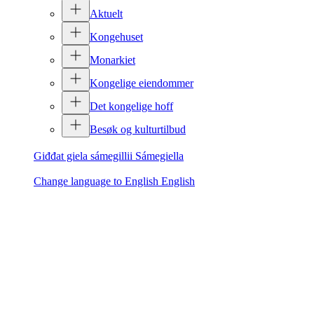
Aktuelt
Kongehuset
Monarkiet
Kongelige eiendommer
Det kongelige hoff
Besøk og kulturtilbud
Giđđat giela sámegillii
Sámegiella
Change language to English
English