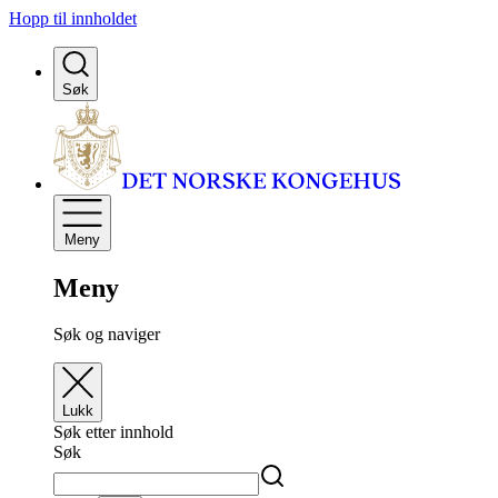
Hopp til innholdet
Søk
Meny
Meny
Søk og naviger
Lukk
Søk etter innhold
Søk