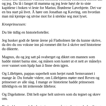
og jeg. Du lå i fanget til mamma og jeg leste høyt de to siste
kapitlene i boken vi leste for Marius; Brødrene Løvehjerte. Det var
en bra start på livet. Å høre om Jonathan og Kavring, om hvordan
man må kjempe og utvise mot for å strekke seg mot lyset.
Kronprinsessen:
Du ble tidlig en historieforteller.
Jeg husker godt de første årene på Flatholmen før du kunne skrive,
da dro du oss voksne inn på rommet ditt for å skrive ned historiene
du dikterte.
Magnus, du og jeg satt på svaberget og diktet om mannen som
hadde mistet barna sine, og månen som kastet ut et nett av månelys
over vannet som hjalp han å finne dem igjen.
Og Lillebjørn, pappas superhelt som herjet rundt Semsvannet i
mange år. Du fortalte videre, om Lillebjørns møter med Reven og
prinsesser av alle slag. I mange av historiene hadde prinsessen
tilfeldigvis en litt irriterende lillebror.
Og Digeluttene. Ditt helt egne helt univers som du tegnet og skrev
om.