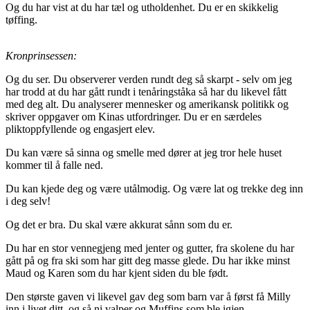
Og du har vist at du har tæl og utholdenhet. Du er en skikkelig
tøffing.
Kronprinsessen:
Og du ser. Du observerer verden rundt deg så skarpt - selv om jeg
har trodd at du har gått rundt i tenåringståka så har du likevel fått
med deg alt. Du analyserer mennesker og amerikansk politikk og
skriver oppgaver om Kinas utfordringer. Du er en særdeles
pliktoppfyllende og engasjert elev.
Du kan være så sinna og smelle med dører at jeg tror hele huset
kommer til å falle ned.
Du kan kjede deg og være utålmodig. Og være lat og trekke deg inn
i deg selv!
Og det er bra. Du skal være akkurat sånn som du er.
Du har en stor vennegjeng med jenter og gutter, fra skolene du har
gått på og fra ski som har gitt deg masse glede. Du har ikke minst
Maud og Karen som du har kjent siden du ble født.
Den største gaven vi likevel gav deg som barn var å først få Milly
inn i livet ditt, og så ni valper og Muffins som ble igjen.