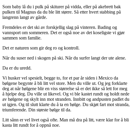
Som baby lå du i pulk på skiturer på vidda, eller på akebrett bak
pulken til Magnus da du ble litt større. Så etter hvert stabbing på
langrenn langt av gårde.
Fremdeles er det ski av forskjellig slag på vinteren. Bading og
vannsport om sommeren. Det er også noe av det koseligste vi gjør
sammen som familie.
Det er naturen som gir deg ro og kontroll.
Når du suser ned i skogen på ski. Når du surfer langt der ute alene.
Da er du uredd.
Vi husker vel spesielt, begge to, for et par år siden i Mexico da
bølgene begynte å bli litt vel store. Men du ville ut. Og jeg forklarte
deg at når bølgene blir en viss størrelse så er det ikke så lett for meg
å hjelpe deg. Du ville ut likevel. Og vi ble kastet rundt og holdt nede
av bølgene og skylt inn mot stranden. Innbitt og andpusten padlet du
ut igjen. Og til slutt klarte du å ta en bølge. Du skjøt fart mot stranda,
triumferende. Din største bølge til da.
Litt sånn er vel livet også ofte. Man må dra på litt, være klar for å bli
kasta litt rundt for å oppnå noe.