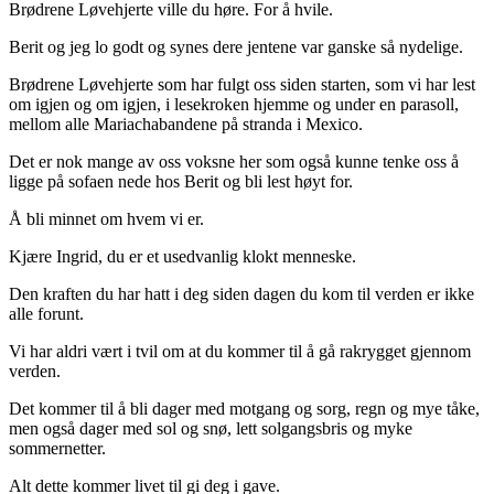
Brødrene Løvehjerte ville du høre. For å hvile.
Berit og jeg lo godt og synes dere jentene var ganske så nydelige.
Brødrene Løvehjerte som har fulgt oss siden starten, som vi har lest
om igjen og om igjen, i lesekroken hjemme og under en parasoll,
mellom alle Mariachabandene på stranda i Mexico.
Det er nok mange av oss voksne her som også kunne tenke oss å
ligge på sofaen nede hos Berit og bli lest høyt for.
Å bli minnet om hvem vi er.
Kjære Ingrid, du er et usedvanlig klokt menneske.
Den kraften du har hatt i deg siden dagen du kom til verden er ikke
alle forunt.
Vi har aldri vært i tvil om at du kommer til å gå rakrygget gjennom
verden.
Det kommer til å bli dager med motgang og sorg, regn og mye tåke,
men også dager med sol og snø, lett solgangsbris og myke
sommernetter.
Alt dette kommer livet til gi deg i gave.