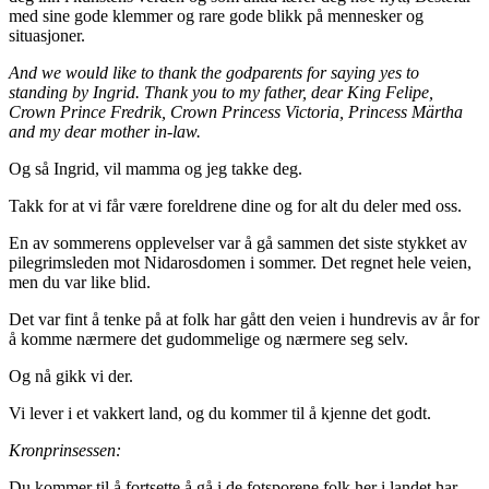
med sine gode klemmer og rare gode blikk på mennesker og
situasjoner.
And we would like to thank the godparents for saying yes to
standing by Ingrid. Thank you to my father, dear King Felipe,
Crown Prince Fredrik, Crown Princess Victoria, Princess Märtha
and my dear mother in-law.
Og så Ingrid, vil mamma og jeg takke deg.
Takk for at vi får være foreldrene dine og for alt du deler med oss.
En av sommerens opplevelser var å gå sammen det siste stykket av
pilegrimsleden mot Nidarosdomen i sommer. Det regnet hele veien,
men du var like blid.
Det var fint å tenke på at folk har gått den veien i hundrevis av år for
å komme nærmere det gudommelige og nærmere seg selv.
Og nå gikk vi der.
Vi lever i et vakkert land, og du kommer til å kjenne det godt.
Kronprinsessen:
Du kommer til å fortsette å gå i de fotsporene folk her i landet har