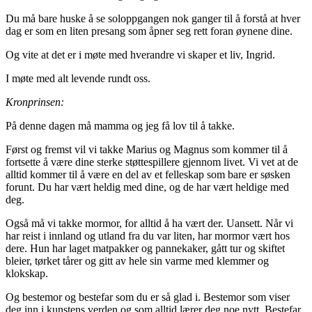
Du må bare huske å se soloppgangen nok ganger til å forstå at hver
dag er som en liten presang som åpner seg rett foran øynene dine.
Og vite at det er i møte med hverandre vi skaper et liv, Ingrid.
I møte med alt levende rundt oss.
Kronprinsen:
På denne dagen må mamma og jeg få lov til å takke.
Først og fremst vil vi takke Marius og Magnus som kommer til å
fortsette å være dine sterke støttespillere gjennom livet. Vi vet at de
alltid kommer til å være en del av et felleskap som bare er søsken
forunt. Du har vært heldig med dine, og de har vært heldige med
deg.
Også må vi takke mormor, for alltid å ha vært der. Uansett. Når vi
har reist i innland og utland fra du var liten, har mormor vært hos
dere. Hun har laget matpakker og pannekaker, gått tur og skiftet
bleier, tørket tårer og gitt av hele sin varme med klemmer og
klokskap.
Og bestemor og bestefar som du er så glad i. Bestemor som viser
deg inn i kunstens verden og som alltid lærer deg noe nytt, Bestefar