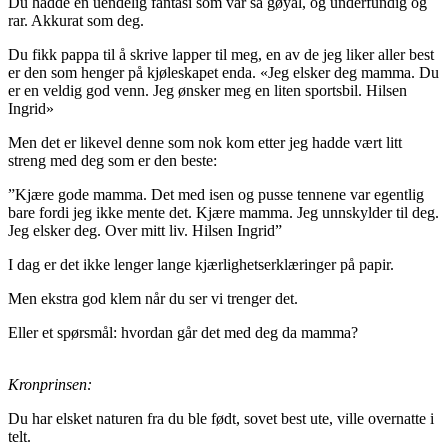
Du hadde en uendelig fantasi som var så gøyal, og underfundig og
rar. Akkurat som deg.
Du fikk pappa til å skrive lapper til meg, en av de jeg liker aller best
er den som henger på kjøleskapet enda. «Jeg elsker deg mamma. Du
er en veldig god venn. Jeg ønsker meg en liten sportsbil. Hilsen
Ingrid»
Men det er likevel denne som nok kom etter jeg hadde vært litt
streng med deg som er den beste:
”Kjære gode mamma. Det med isen og pusse tennene var egentlig
bare fordi jeg ikke mente det. Kjære mamma. Jeg unnskylder til deg.
Jeg elsker deg. Over mitt liv. Hilsen Ingrid”
I dag er det ikke lenger lange kjærlighetserklæringer på papir.
Men ekstra god klem når du ser vi trenger det.
Eller et spørsmål: hvordan går det med deg da mamma?
Kronprinsen:
Du har elsket naturen fra du ble født, sovet best ute, ville overnatte i
telt.