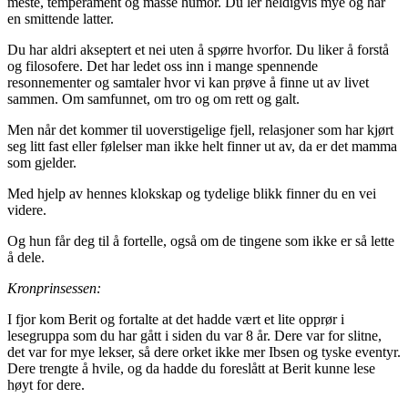
meste, temperament og masse humor. Du ler heldigvis mye og har
en smittende latter.
Du har aldri akseptert et nei uten å spørre hvorfor. Du liker å forstå
og filosofere. Det har ledet oss inn i mange spennende
resonnementer og samtaler hvor vi kan prøve å finne ut av livet
sammen. Om samfunnet, om tro og om rett og galt.
Men når det kommer til uoverstigelige fjell, relasjoner som har kjørt
seg litt fast eller følelser man ikke helt finner ut av, da er det mamma
som gjelder.
Med hjelp av hennes klokskap og tydelige blikk finner du en vei
videre.
Og hun får deg til å fortelle, også om de tingene som ikke er så lette
å dele.
Kronprinsessen:
I fjor kom Berit og fortalte at det hadde vært et lite opprør i
lesegruppa som du har gått i siden du var 8 år. Dere var for slitne,
det var for mye lekser, så dere orket ikke mer Ibsen og tyske eventyr.
Dere trengte å hvile, og da hadde du foreslått at Berit kunne lese
høyt for dere.