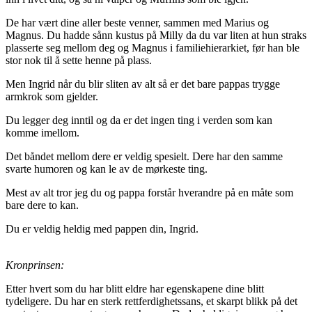
De har vært dine aller beste venner, sammen med Marius og
Magnus. Du hadde sånn kustus på Milly da du var liten at hun straks
plasserte seg mellom deg og Magnus i familiehierarkiet, før han ble
stor nok til å sette henne på plass.
Men Ingrid når du blir sliten av alt så er det bare pappas trygge
armkrok som gjelder.
Du legger deg inntil og da er det ingen ting i verden som kan
komme imellom.
Det båndet mellom dere er veldig spesielt. Dere har den samme
svarte humoren og kan le av de mørkeste ting.
Mest av alt tror jeg du og pappa forstår hverandre på en måte som
bare dere to kan.
Du er veldig heldig med pappen din, Ingrid.
Kronprinsen:
Etter hvert som du har blitt eldre har egenskapene dine blitt
tydeligere. Du har en sterk rettferdighetssans, et skarpt blikk på det