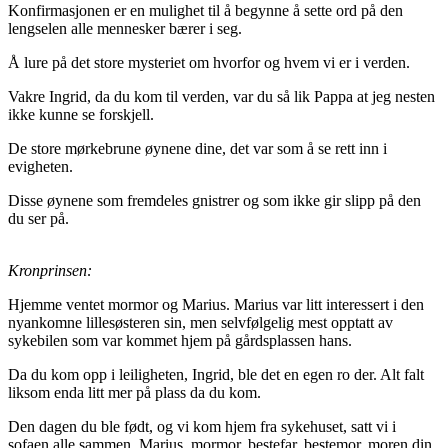
Konfirmasjonen er en mulighet til å begynne å sette ord på den
lengselen alle mennesker bærer i seg.
Å lure på det store mysteriet om hvorfor og hvem vi er i verden.
Vakre Ingrid, da du kom til verden, var du så lik Pappa at jeg nesten
ikke kunne se forskjell.
De store mørkebrune øynene dine, det var som å se rett inn i
evigheten.
Disse øynene som fremdeles gnistrer og som ikke gir slipp på den
du ser på.
Kronprinsen:
Hjemme ventet mormor og Marius. Marius var litt interessert i den
nyankomne lillesøsteren sin, men selvfølgelig mest opptatt av
sykebilen som var kommet hjem på gårdsplassen hans.
Da du kom opp i leiligheten, Ingrid, ble det en egen ro der. Alt falt
liksom enda litt mer på plass da du kom.
Den dagen du ble født, og vi kom hjem fra sykehuset, satt vi i
sofaen alle sammen. Marius, mormor, bestefar, bestemor, moren din