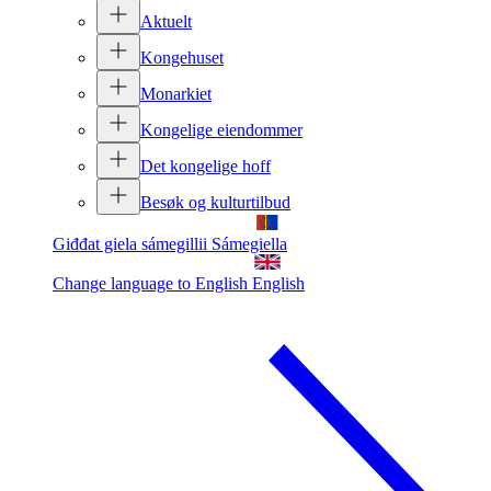
Aktuelt
Kongehuset
Monarkiet
Kongelige eiendommer
Det kongelige hoff
Besøk og kulturtilbud
Giđđat giela sámegillii
Sámegiella
Change language to English
English