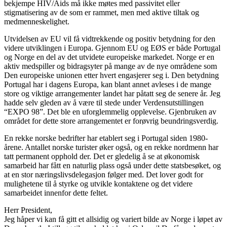
bekjempe HIV/Aids må ikke møtes med passivitet eller
stigmatisering av de som er rammet, men med aktive tiltak og
medmenneskelighet.
Utvidelsen av EU vil få vidtrekkende og positiv betydning for den
videre utviklingen i Europa. Gjennom EU og EØS er både Portugal
og Norge en del av det utvidete europeiske markedet. Norge er en
aktiv medspiller og bidragsyter på mange av de nye områdene som
Den europeiske unionen etter hvert engasjerer seg i. Den betydning
Portugal har i dagens Europa, kan blant annet avleses i de mange
store og viktige arrangementer landet har påtatt seg de senere år. Jeg
hadde selv gleden av å være til stede under Verdensutstillingen
“EXPO 98”. Det ble en uforglemmelig opplevelse. Gjenbruken av
området for dette store arrangementet er forøvrig beundringsverdig.
En rekke norske bedrifter har etablert seg i Portugal siden 1980-
årene. Antallet norske turister øker også, og en rekke nordmenn har
tatt permanent opphold der. Det er gledelig å se at økonomisk
samarbeid har fått en naturlig plass også under dette statsbesøket, og
at en stor næringslivsdelegasjon følger med. Det lover godt for
mulighetene til å styrke og utvikle kontaktene og det videre
samarbeidet innenfor dette feltet.
Herr President,
Jeg håper vi kan få gitt et allsidig og variert bilde av Norge i løpet av