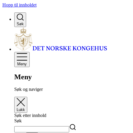
Hopp til innholdet
Søk
Meny
Meny
Søk og naviger
Lukk
Søk etter innhold
Søk