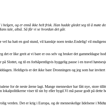
 helgen, og er ennå ikke helt frisk. Han hadde gledet seg til å møte der
ns tale, altså. Så får vi se hvordan det går.
vel ha hatt en god stund, vil kanskje noen tenke.Endelig! vil muligens no
jeg det er like greit at vi bare er oss selv og bruker det gammeldagse hod
å Slottet, og til en forhåpentligvis hyggelig pause i en travel høstsesj
ne middagen. Heldigvis er det ikke bare Dronningen og jeg som har invite
kabalene for de neste årene lagt. Mange mennesker har fått nye, store t
en lokalpolitikerne viser til sin by eller bygd.Vi må passe godt på dette h
en urolig verden. Det er krig i Europa, og de menneskelige lidelsene i Mi