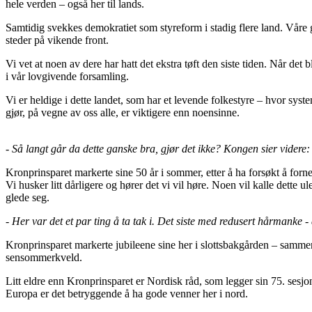
hele verden – også her til lands.
Samtidig svekkes demokratiet som styreform i stadig flere land. Våre
steder på vikende front.
Vi vet at noen av dere har hatt det ekstra tøft den siste tiden. Når det
i vår lovgivende forsamling.
Vi er heldige i dette landet, som har et levende folkestyre – hvor syst
gjør, på vegne av oss alle, er viktigere enn noensinne.
- Så langt går da dette ganske bra, gjør det ikke? Kongen sier videre:
Kronprinsparet markerte sine 50 år i sommer, etter å ha forsøkt å forne
Vi husker litt dårligere og hører det vi vil høre. Noen vil kalle dette 
glede seg.
- Her var det et par ting å ta tak i. Det siste med redusert hårmanke -
Kronprinsparet markerte jubileene sine her i slottsbakgården – samme
sensommerkveld.
Litt eldre enn Kronprinsparet er Nordisk råd, som legger sin 75. sesjon
Europa er det betryggende å ha gode venner her i nord.