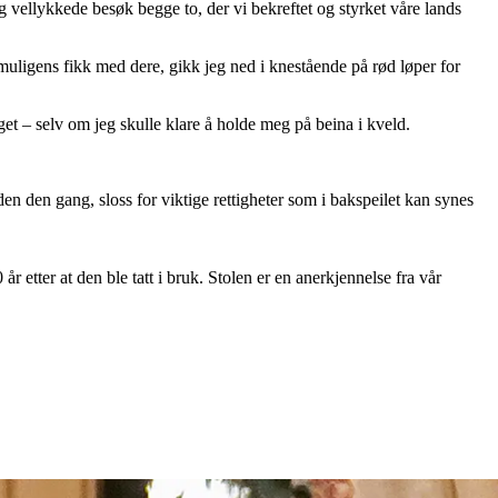
g vellykkede besøk begge to, der vi bekreftet og styrket våre lands
uligens fikk med dere, gikk jeg ned i knestående på rød løper for
get – selv om jeg skulle klare å holde meg på beina i kveld.
iden den gang, sloss for viktige rettigheter som i bakspeilet kan synes
 etter at den ble tatt i bruk. Stolen er en anerkjennelse fra vår