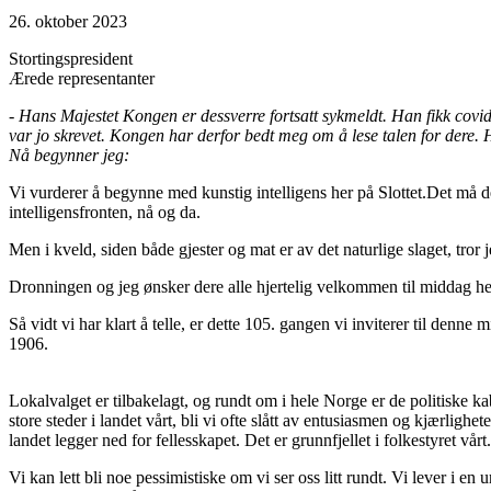
26. oktober 2023
Stortingspresident
Ærede representanter
- Hans Majestet Kongen er dessverre fortsatt sykmeldt. Han fikk covid i
var jo skrevet. Kongen har derfor bedt meg om å lese talen for dere. Ha
Nå begynner jeg:
Vi vurderer å begynne med kunstig intelligens her på Slottet.Det må de 
intelligensfronten, nå og da.
Men i kveld, siden både gjester og mat er av det naturlige slaget, tror 
Dronningen og jeg ønsker dere alle hjertelig velkommen til middag her p
Så vidt vi har klart å telle, er dette 105. gangen vi inviterer til den
1906.
Lokalvalget er tilbakelagt, og rundt om i hele Norge er de politiske 
store steder i landet vårt, bli vi ofte slått av entusiasmen og kjærlighet
landet legger ned for fellesskapet. Det er grunnfjellet i folkestyret vårt.
Vi kan lett bli noe pessimistiske om vi ser oss litt rundt. Vi lever i 