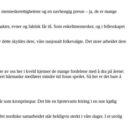
g, menneskerettighetene og en uavhengig presse – ja, de er mange
makter, evner og faktisk får til. Som enkeltmennesker, og i fellesskapet
dette skyldes dere, våre nasjonalt folkevalgte. Det store arbeidet dere
flere av oss her i kveld kjenner de mange fordelene med å dra på årene:
usert hårmanke medfører mindre tid foran speilet. Så her er det bare å
som kronprinspar. Det ble en hjertevarm feiring i en noe kjølig
 nordiske samarbeidet står heldigvis sterkt i våre dager. I et urolig