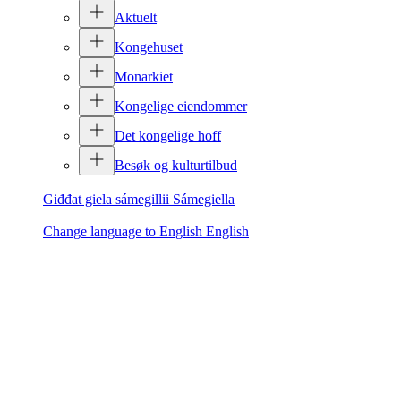
Aktuelt
Kongehuset
Monarkiet
Kongelige eiendommer
Det kongelige hoff
Besøk og kulturtilbud
Giđđat giela sámegillii
Sámegiella
Change language to English
English