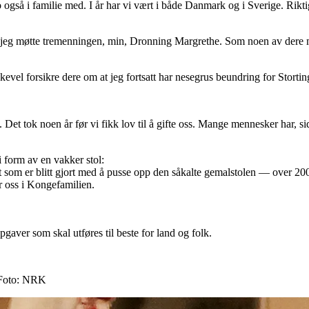
 også i familie med. I år har vi vært i både Danmark og i Sverige. Rikti
 da jeg møtte tremenningen, min, Dronning Margrethe. Som noen av dere m
kevel forsikre dere om at jeg fortsatt har nesegrus beundring for Stortin
. Det tok noen år før vi fikk lov til å gifte oss. Mange mennesker har, s
 form av en vakker stol:
 som er blitt gjort med å pusse opp den såkalte gemalstolen — over 200 år
r oss i Kongefamilien.
pgaver som skal utføres til beste for land og folk.
 Foto: NRK