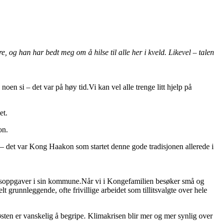
e, og han har bedt meg om å hilse til alle her i kveld. Likevel – talen
en si – det var på høy tid.Vi kan vel alle trenge litt hjelp på
et.
on.
rt – det var Kong Haakon som startet denne gode tradisjonen allerede i
illitsoppgaver i sin kommune.Når vi i Kongefamilien besøker små og
elt grunnleggende, ofte frivillige arbeidet som tillitsvalgte over hele
dtøsten er vanskelig å begripe. Klimakrisen blir mer og mer synlig over