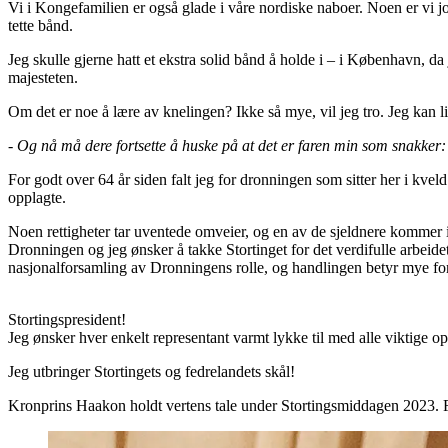
Vi i Kongefamilien er også glade i våre nordiske naboer. Noen er vi jo
tette bånd.
Jeg skulle gjerne hatt et ekstra solid bånd å holde i – i København,
majesteten.
Om det er noe å lære av knelingen? Ikke så mye, vil jeg tro. Jeg kan li
- Og nå må dere fortsette å huske på at det er faren min som snakker:
For godt over 64 år siden falt jeg for dronningen som sitter her i kveld
opplagte.
Noen rettigheter tar uventede omveier, og en av de sjeldnere kommer i
Dronningen og jeg ønsker å takke Stortinget for det verdifulle arbeidet
nasjonalforsamling av Dronningens rolle, og handlingen betyr mye fo
Stortingspresident!
Jeg ønsker hver enkelt representant varmt lykke til med alle viktige op
Jeg utbringer Stortingets og fedrelandets skål!
Kronprins Haakon holdt vertens tale under Stortingsmiddagen 2023.