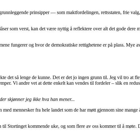
 grunnleggende prinsipper — som maktfordelingen, rettsstaten, frie val
 blåser som verst, kan det være nyttig å reflektere over alt det gode dere 
emene fungerer og hvor de demokratiske rettighetene er på plass. Mye av 
kte det så lenge de kunne. Det er det jo ingen grunn til. Jeg vil tro at 
ulemper. Vi andre vet at dette enkelt kan vendes til fordeler – slik en red
 der skjønner jeg ikke hva han mener...
n med mennesker fra hele landet som de har møtt gjennom sine mange år 
 til Stortinget kommende uke, og som flere av oss kommer til å møte. Det