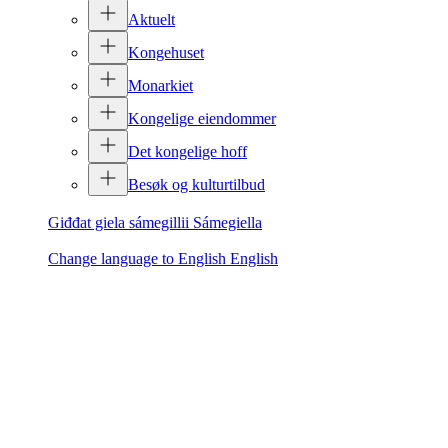
Aktuelt
Kongehuset
Monarkiet
Kongelige eiendommer
Det kongelige hoff
Besøk og kulturtilbud
Giđđat giela sámegillii
Sámegiella
Change language to English
English