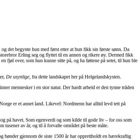
og det begynte hun med først etter at hun fikk sin første sønn. Da
torebror Erling seg og flyttet til en annen og rikere øy. Dermed fikk
n fjøl over, som hun kunne sitte på, og ha føttene på setet, til hun ble
ker,
De usynlige,
fra dette landskapet her på Helgelandskysten.
 finner mennesker i en stor natur. Der hardt arbeid er den tynne tråden
. Norge er et annet land. Likevel: Nordmenn har alltid levd tett på
en og på havet. Som egenverdi og som kilde til gode liv – for oss som
 tusener av år, og til å forvalte området på beste måte.
og bønder gjennom de siste 1500 år har opprettholdt en bærekraftig