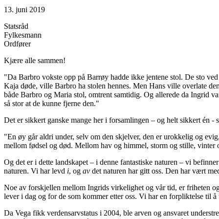
13. juni 2019
Statsråd
Fylkesmann
Ordfører
Kjære alle sammen!
"Da Barbro vokste opp på Barrøy hadde ikke jentene stol. De sto ved b
Kaja døde, ville Barbro ha stolen hennes. Men Hans ville overlate den 
både Barbro og Maria stol, omtrent samtidig. Og allerede da Ingrid var 
så stor at de kunne fjerne den."
Det er sikkert ganske mange her i forsamlingen – og helt sikkert én -
"En øy går aldri under, selv om den skjelver, den er urokkelig og evig, 
mellom fødsel og død. Mellom hav og himmel, storm og stille, vinter
Og det er i dette landskapet – i denne fantastiske naturen – vi befinner
naturen. Vi har levd
i
, og
av
det naturen har gitt oss. Den har vært me
Noe av forskjellen mellom Ingrids virkelighet og vår tid, er friheten o
lever i dag og for de som kommer etter oss. Vi har en forpliktelse til
Da Vega fikk verdensarvstatus i 2004, ble arven og ansvaret understr