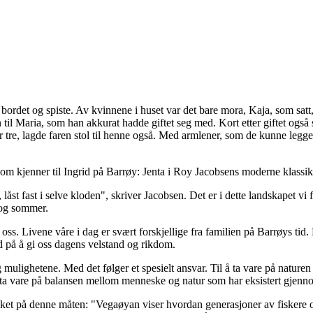
ordet og spiste. Av kvinnene i huset var det bare mora, Kaja, som satt, 
til Maria, som han akkurat hadde giftet seg med. Kort etter giftet også s
tre, lagde faren stol til henne også. Med armlener, som de kunne legge e
 som kjenner til Ingrid på Barrøy: Jenta i Roy Jacobsens moderne klassi
låst fast i selve kloden", skriver Jacobsen. Det er i dette landskapet vi
 og sommer.
 oss. Livene våre i dag er svært forskjellige fra familien på Barrøys tid
d på å gi oss dagens velstand og rikdom.
g mulighetene. Med det følger et spesielt ansvar. Til å ta vare på natur
 å ta vare på balansen mellom menneske og natur som har eksistert gjennom
eket på denne måten: "Vegaøyan viser hvordan generasjoner av fiskere 