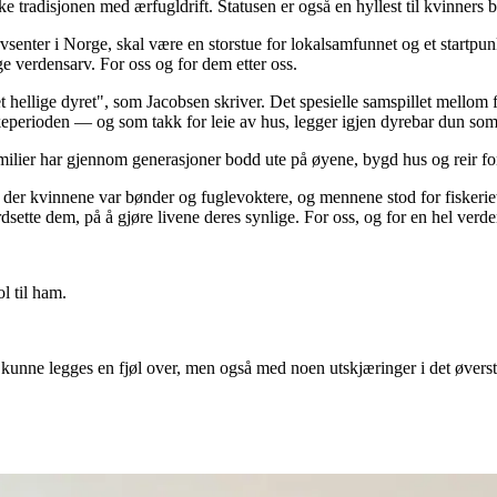
e tradisjonen med ærfugldrift. Statusen er også en hyllest til kvinners b
arvsenter i Norge, skal være en storstue for lokalsamfunnet og et startp
ge verdensarv. For oss og for dem etter oss.
t hellige dyret", som Jacobsen skriver. Det spesielle samspillet mello
kkeperioden — og som takk for leie av hus, legger igjen dyrebar dun som
familier har gjennom generasjoner bodd ute på øyene, bygd hus og reir 
 der kvinnene var bønder og fuglevoktere, og mennene stod for fiskeriet
sette dem, på å gjøre livene deres synlige. For oss, og for en hel verde
l til ham.
t kunne legges en fjøl over, men også med noen utskjæringer i det øver