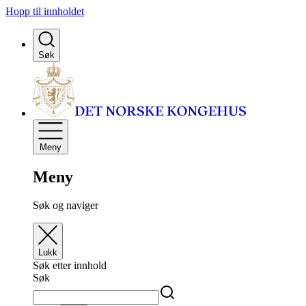
Hopp til innholdet
Søk
Meny
Meny
Søk og naviger
Lukk
Søk etter innhold
Søk