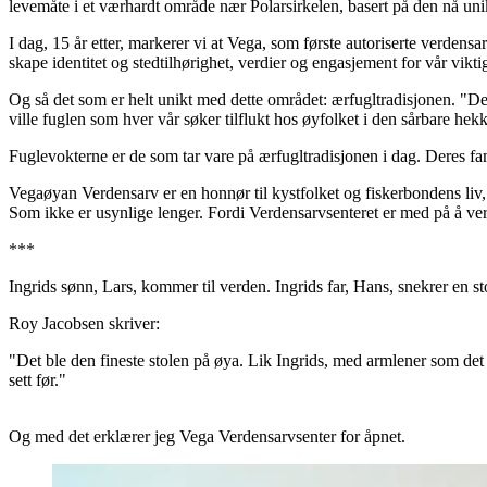
levemåte i et værhardt område nær Polarsirkelen, basert på den nå unik
I dag, 15 år etter, markerer vi at Vega, som første autoriserte verdens
skape identitet og stedtilhørighet, verdier og engasjement for vår vikti
Og så det som er helt unikt med dette området: ærfugltradisjonen. "De
ville fuglen som hver vår søker tilflukt hos øyfolket i den sårbare he
Fuglevokterne er de som tar vare på ærfugltradisjonen i dag. Deres 
Vegaøyan Verdensarv er en honnør til kystfolket og fiskerbondens liv,
Som ikke er usynlige lenger. Fordi Verdensarvsenteret er med på å verd
***
Ingrids sønn, Lars, kommer til verden. Ingrids far, Hans, snekrer en sto
Roy Jacobsen skriver:
"Det ble den fineste stolen på øya. Lik Ingrids, med armlener som de
sett før."
Og med det erklærer jeg Vega Verdensarvsenter for åpnet.