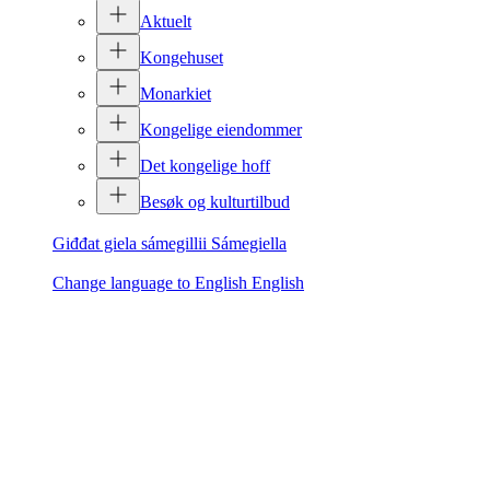
Aktuelt
Kongehuset
Monarkiet
Kongelige eiendommer
Det kongelige hoff
Besøk og kulturtilbud
Giđđat giela sámegillii
Sámegiella
Change language to English
English