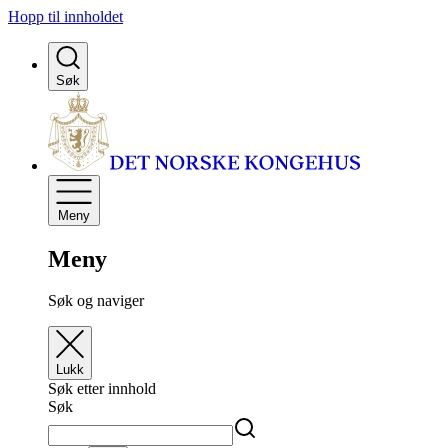
Hopp til innholdet
Søk
Meny
Meny
Søk og naviger
Lukk
Søk etter innhold
Søk