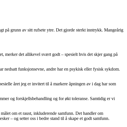
t på grunn av sitt rufsete ytre. Det gjorde sterkt inntrykk. Mangeårig
t, merker det allikevel svært godt – spesielt hvis det skjer gang på
 har nedsatt funksjonsevne, andre har en psykisk eller fysisk sykdom.
esielle året jeg er invitert til å markere åpningen av i dag har som
mmer og forskjellsbehandling og for økt toleranse. Samtidig er vi
mere målet om et raust, inkluderende samfunn. Det handler om
sker – og setter oss i bedre stand til å skape et godt samfunn.