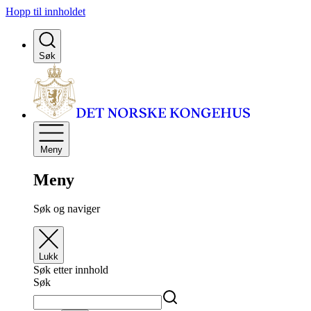
Hopp til innholdet
Søk
Meny
Meny
Søk og naviger
Lukk
Søk etter innhold
Søk