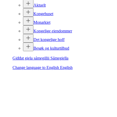
Aktuelt
Kongehuset
Monarkiet
Kongelige eiendommer
Det kongelige hoff
Besøk og kulturtilbud
Giđđat giela sámegillii
Sámegiella
Change language to English
English