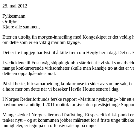
25. mai 2012
Fylkesmann
Ordfører
Kjære alle sammen,
Etter en utrolig fin morgen-innseiling med Kongeskipet er det veldig hy
om dette som er en viktig maritim klynge.
Det er tre ting jeg har lyst til å løfte frem om Herøy her i dag. Det er
I vedtektene til Fosnavåg shippingklubb står det at «vi skal samarbeide 
mange konkurrerende virksomheter skulle man kanskje tro at det er van
dette en oppadgående spiral.
På sitt beste, blir samarbeid og konkurranse to sider av samme sak, i e
å høre mer om dette når vi besøker Havila House senere i dag.
I Norges Rederiforbunds ferske rapport «Maritim nyskaping» blir ett e
havbunnen samtidig. I 2011 mottok fartøyet den prestisjetunge Suppor
Mange steder i Norge sliter med fraflytting. Et spesielt kritisk punkt e
tenker nytt – og at kommunen jobber målrettet for å friste unge tilba
muligheter, er tegn på en offensiv satsing på unge.