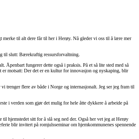
rke til alt dere får til her i Herøy. Nå gleder vi oss til å lære mer
 til slutt: Bærekraftig ressursforvaltning.
lt. Åpenbart fungerer dette også i praksis. På et så lite sted med så
er motsatt: Der det er en kultur for innovasjon og nyskaping, blir
i trenger flere av både i Norge og internasjonalt. Jeg ser jeg fram til
ste i verden som gjør det mulig for hele åtte dykkere å arbeide på
 til hjemstedet sitt for å slå seg ned der. Også her vet jeg at Herøy
 juleferie blir invitert på romjulsseminar om hjemkommunenes spennende