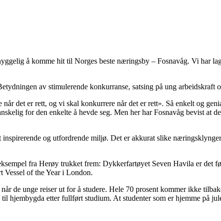
ggelig å komme hit til Norges beste næringsby – Fosnavåg. Vi har lagt me
: Betydningen av stimulerende konkurranse, satsing på ung arbeidskraft og
når det er rett, og vi skal konkurrere når det er rett». Så enkelt og genia
skelig for den enkelte å hevde seg. Men her har Fosnavåg bevist at det 
t inspirerende og utfordrende miljø. Det er akkurat slike næringsklynger v
ksempel fra Herøy trukket frem: Dykkerfartøyet Seven Havila er det før
t Vessel of the Year i London.
r når de unge reiser ut for å studere. Hele 70 prosent kommer ikke tilbake
ke til hjembygda etter fullført studium. At studenter som er hjemme på