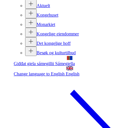
Aktuelt
Kongehuset
Monarkiet
Kongelige eiendommer
Det kongelige hoff
Besøk og kulturtilbud
Giđđat giela sámegillii
Sámegiella
Change language to English
English