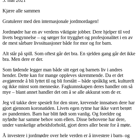
5. mai 2021
Kjære alle sammen
Gratulerer med den internasjonale jordmordagen!
Jordmødre har en av verdens viktigste jobber. Dere hjelper til ved
livets begynnelse – og sørger for trygghet og profesjonalitet i en av
de mest sårbare livssituasjoner både for mor og for barn.
Alt står på spill. Som oftest går det bra. En sjelden gang går det ikke
bra. Men dere er der.
Som fødende legger man både sitt eget og barnets liv i andres
hender. Dette kan for mange oppleves skremmende. Da er det
avgjørende å bli lyttet til og bli forstått – både språklig sett, kulturelt
og ikke minst som menneske. Fagkunnskapen deres handler om så
mye – blant annet handler det om å se alle akkurat som de er.
Jeg vil takke dere spesielt for den store, krevende innsatsen dere har
gjort gjennom koronatiden. Livets egen rytme har ikke vært berørt
av pandemien. Barn har blitt født som vanlig. Og foreldre og
nyfødte har samme behov som ellers. Disse behovene har dere,
under vanskelige arbeidsforhold, gjort deres aller beste for å møte.
Å investere i jordmødre over hele verden er å investere i barn- og