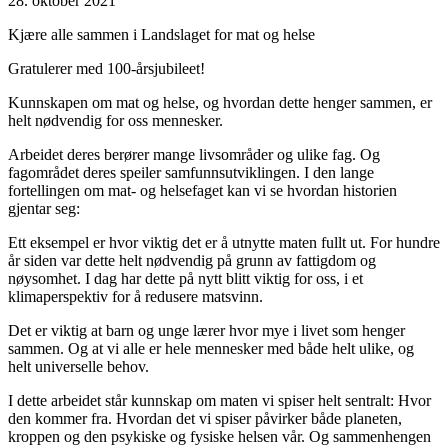
28. oktober 2021
Kjære alle sammen i Landslaget for mat og helse
Gratulerer med 100-årsjubileet!
Kunnskapen om mat og helse, og hvordan dette henger sammen, er
helt nødvendig for oss mennesker.
Arbeidet deres berører mange livsområder og ulike fag. Og
fagområdet deres speiler samfunnsutviklingen. I den lange
fortellingen om mat- og helsefaget kan vi se hvordan historien
gjentar seg:
Ett eksempel er hvor viktig det er å utnytte maten fullt ut. For hundre
år siden var dette helt nødvendig på grunn av fattigdom og
nøysomhet. I dag har dette på nytt blitt viktig for oss, i et
klimaperspektiv for å redusere matsvinn.
Det er viktig at barn og unge lærer hvor mye i livet som henger
sammen. Og at vi alle er hele mennesker med både helt ulike, og
helt universelle behov.
I dette arbeidet står kunnskap om maten vi spiser helt sentralt: Hvor
den kommer fra. Hvordan det vi spiser påvirker både planeten,
kroppen og den psykiske og fysiske helsen vår. Og sammenhengen