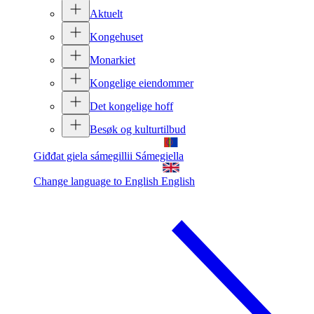
Aktuelt
Kongehuset
Monarkiet
Kongelige eiendommer
Det kongelige hoff
Besøk og kulturtilbud
Giđđat giela sámegillii
Sámegiella
Change language to English
English