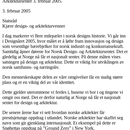
Arkitektursenter 3. februar 2005.
3. februar 2005
Statsråd
Kjære design- og arkitekturvenner
I dag markerer vi flere milepæler i norsk designs historie. Vi går inn
i Designåret 2005, hvor målet er å løfte fram innovasjon og design
som vesentlige bærebjelker for norsk industri og konkurransekraft.
Samtidig åpner dørene for Norsk Design- og Arkitektursenter. Det er
gledelig at Norge nå får et nasjonalt senter. På denne måten vises
satsingen på design og arkitektur. Dette er viktig for utviklingen av
norsk samfunns- og næringsliv.
Den menneskeskapte delen av våre omgivelser får en stadig større
plass og er en viktig del av vår identitet.
Dette gjelder uterommene vi ferdes i, husene vi bor i og tingene vi
omgir oss med. Det er derfor naturlig at Norge nå får et nasjonalt
senter for design og arkitektur.
De senere årene har vi sett hvordan norske arkitekter får
prestisjetunge oppdrag i utlandet. Norske arkitekter har skaffet seg
navn som gir gjenklang internasjonalt. Et eksempel på dette er
Snøhettas oppdrag på ”Ground Zero” i New York.