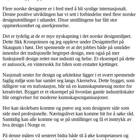
Flere norske designere er i ferd med å bli synlige internasjonalt.
Denne positive utviklingen har vi sett i forbindelse med flere norske
designutstillinger i utlandet. Disse utstillingene har fått stor
oppmerksomhet og anerkjennelse.
Det er tydelig at de er mye nyskapning i det norske designmiljøet.
Dette fikk Kronprinsen og jeg oppleve under Designtreffet på
Skaugum i høst. Det spennende er at det jobbes både på områder
innenfor det tradisjonelle begrepet design, men også på mer
funksjonell design rettet mot industri og helse. Et eksempel på dette
er autosock, en vintersokk for bilen som erstatter kjettinger.
Nasjonalt senter for design og arkitektur ligger i et svært spennende
faglig miljø som har samlet seg langs Akerselva. Dette bygget, som
tidligere var en trafostasjon, blir nå en kunnskapsmessig motor for
kreativitet. Bygget er et eksempel på hvordan gamle industrilokaler
blir omgivelser for moderne kunnskapsorganisasjoner.
Her kan skolebarn komme og prøve seg som designere side som
side med profesjonelle. Næringslivet kan komme hit for å søke råd.
Samtidig kan alle komme og se på utstillinger og få et inntrykk av
hva design i Norge er.
På denne måten vil senteret bidra både til å øke kompetansen og