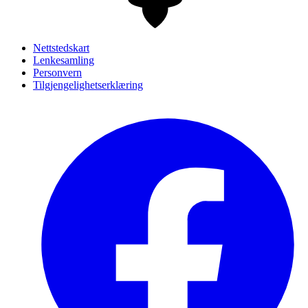
Nettstedskart
Lenkesamling
Personvern
Tilgjengelighetserklæring