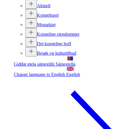
Aktuelt
Kongehuset
Monarkiet
Kongelige eiendommer
Det kongelige hoff
Besøk og kulturtilbud
Giđđat giela sámegillii
Sámegiella
Change language to English
English