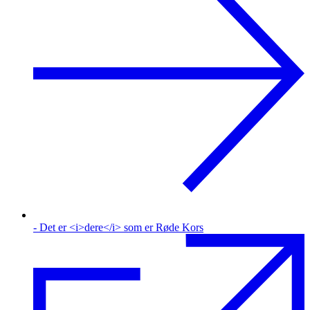
- Det er <i>dere</i> som er Røde Kors