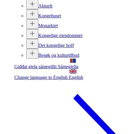
Aktuelt
Kongehuset
Monarkiet
Kongelige eiendommer
Det kongelige hoff
Besøk og kulturtilbud
Giđđat giela sámegillii
Sámegiella
Change language to English
English