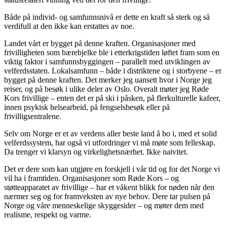
Både på individ- og samfunnsnivå er dette en kraft så sterk og så
verdifull at den ikke kan erstattes av noe.
Landet vårt er bygget på denne kraften. Organisasjoner med
frivilligheten som bærebjelke ble i etterkrigstiden løftet fram som en
viktig faktor i samfunnsbyggingen – parallelt med utviklingen av
velferdsstaten. Lokalsamfunn – både i distriktene og i storbyene – er
bygget på denne kraften. Det merker jeg uansett hvor i Norge jeg
reiser, og på besøk i ulike deler av Oslo. Overalt møter jeg Røde
Kors frivillige – enten det er på ski i påsken, på flerkulturelle kafeer,
innen psykisk helsearbeid, på fengselsbesøk eller på
frivilligsentralene.
Selv om Norge er et av verdens aller beste land å bo i, med et solid
velferdssystem, har også vi utfordringer vi må møte som felleskap.
Da trenger vi klarsyn og virkelighetsnærhet. Ikke naivitet.
Det er dere som kan utgjøre en forskjell i vår tid og for det Norge vi
vil ha i framtiden. Organisasjoner som Røde Kors – og
støtteapparatet av frivillige – har et våkent blikk for nøden når den
nærmer seg og for framveksten av nye behov. Dere tar pulsen på
Norge og våre menneskelige skyggesider – og møter dem med
realisme, respekt og varme.