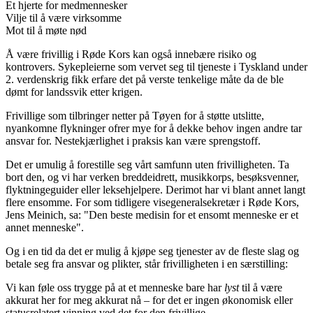
Et hjerte for medmennesker
Vilje til å være virksomme
Mot til å møte nød
Å være frivillig i Røde Kors kan også innebære risiko og
kontrovers. Sykepleierne som vervet seg til tjeneste i Tyskland under
2. verdenskrig fikk erfare det på verste tenkelige måte da de ble
dømt for landssvik etter krigen.
Frivillige som tilbringer netter på Tøyen for å støtte utslitte,
nyankomne flykninger ofrer mye for å dekke behov ingen andre tar
ansvar for. Nestekjærlighet i praksis kan være sprengstoff.
Det er umulig å forestille seg vårt samfunn uten frivilligheten. Ta
bort den, og vi har verken breddeidrett, musikkorps, besøksvenner,
flyktningeguider eller leksehjelpere. Derimot har vi blant annet langt
flere ensomme. For som tidligere visegeneralsekretær i Røde Kors,
Jens Meinich, sa: "Den beste medisin for et ensomt menneske er et
annet menneske".
Og i en tid da det er mulig å kjøpe seg tjenester av de fleste slag og
betale seg fra ansvar og plikter, står frivilligheten i en særstilling:
Vi kan føle oss trygge på at et menneske bare har
lyst
til å være
akkurat her for meg akkurat nå – for det er ingen økonomisk eller
statusrelatert vinning ved det for den frivillige.