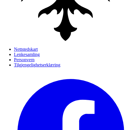
Nettstedskart
Lenkesamling
Personvern
Tilgjengelighetserklæring