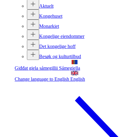
Aktuelt
Kongehuset
Monarkiet
Kongelige eiendommer
Det kongelige hoff
Besøk og kulturtilbud
Giđđat giela sámegillii
Sámegiella
Change language to English
English