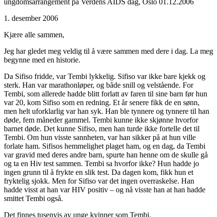
ungdomsarrangement på Verdens AIDS dag, Oslo 01.12.2006
1. desember 2006
Kjære alle sammen,
Jeg har gledet meg veldig til å være sammen med dere i dag. La meg
begynne med en historie.
Da Sifiso fridde, var Tembi lykkelig. Sifiso var ikke bare kjekk og
sterk. Han var marathonløper, og både snill og velstående. For
Tembi, som allerede hadde blitt forlatt av faren til sine barn før hun
var 20, kom Sifiso som en redning. Et år senere fikk de en sønn,
men helt uforklarlig var han syk. Han ble tynnere og tynnere til han
døde, fem måneder gammel. Tembi kunne ikke skjønne hvorfor
barnet døde. Det kunne Sifiso, men han turde ikke fortelle det til
Tembi. Om hun visste sannheten, var han sikker på at hun ville
forlate ham. Sifisos hemmelighet plaget ham, og en dag, da Tembi
var gravid med deres andre barn, spurte han henne om de skulle gå
og ta en Hiv test sammen. Tembi sa hvorfor ikke? Hun hadde jo
ingen grunn til å frykte en slik test. Da dagen kom, fikk hun et
fryktelig sjokk. Men for Sifiso var det ingen overraskelse. Han
hadde visst at han var HIV positiv – og nå visste han at han hadde
smittet Tembi også.
Det finnes tusenvis av unge kvinner som Tembi.