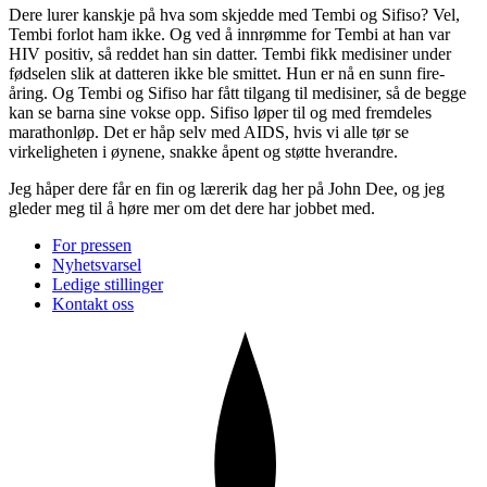
Dere lurer kanskje på hva som skjedde med Tembi og Sifiso? Vel,
Tembi forlot ham ikke. Og ved å innrømme for Tembi at han var
HIV positiv, så reddet han sin datter. Tembi fikk medisiner under
fødselen slik at datteren ikke ble smittet. Hun er nå en sunn fire-
åring. Og Tembi og Sifiso har fått tilgang til medisiner, så de begge
kan se barna sine vokse opp. Sifiso løper til og med fremdeles
marathonløp. Det er håp selv med AIDS, hvis vi alle tør se
virkeligheten i øynene, snakke åpent og støtte hverandre.
Jeg håper dere får en fin og lærerik dag her på John Dee, og jeg
gleder meg til å høre mer om det dere har jobbet med.
For pressen
Nyhetsvarsel
Ledige stillinger
Kontakt oss