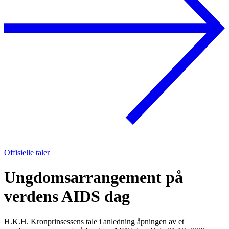
Offisielle taler
Ungdomsarrangement på
verdens AIDS dag
H.K.H. Kronprinsessens tale i anledning åpningen av et