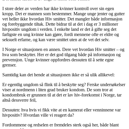
I store deler av verden har ikke kvinner kontroll over sin egen
kropp. Det er mannen som bestemmer. Mange unge jenter og gutter
vet heller ikke hvordan Hiv smitter. Det mangler både informasjon
og forebyggende tiltak. Dette bidrar til at det i dag er 3 millioner
hivpositiv ungdom i verden. I enkelte land er det å gifte seg det
farligste en ung kvinne kan gjøre, fordi mennene ofte er eldre og
seksuelt erfarne, og kan være smittet uten at de vet det selv.
I Norge er situasjonen en annen. Dere vet hvordan Hiv smitter – og
hva som beskytter. Her er det god tilgang både på informasjon og
prevensjon. Unge kvinner oppfordres dessuten til å sette egne
grenser.
Samtidig kan det hende at situasjonen ikke er så ulik allikevel:
Er egentlig ungdom så flink til å beskytte seg? Ferske undersøkelser
viser at nordmenn i liten grad bruker kondom. De som tror at
kondombruk er grunnen til at det er lav hiv-forekomst i Norge, tar
altså dessverre feil,
Dessuten: hva hvis vi fikk vite at en kamerat eller venninnene var
hivpositiv? Hvordan ville vi reagert da?
Fordommene og redselen er fremdeles sterk også her, både blant