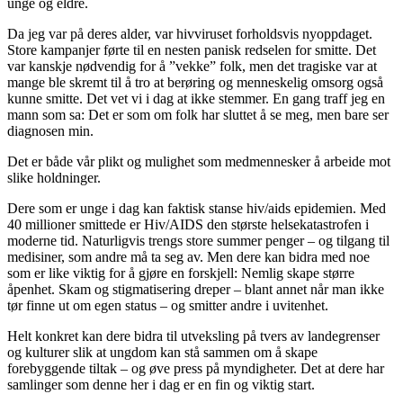
unge og eldre.
Da jeg var på deres alder, var hivviruset forholdsvis nyoppdaget.
Store kampanjer førte til en nesten panisk redselen for smitte. Det
var kanskje nødvendig for å ”vekke” folk, men det tragiske var at
mange ble skremt til å tro at berøring og menneskelig omsorg også
kunne smitte. Det vet vi i dag at ikke stemmer. En gang traff jeg en
mann som sa: Det er som om folk har sluttet å se meg, men bare ser
diagnosen min.
Det er både vår plikt og mulighet som medmennesker å arbeide mot
slike holdninger.
Dere som er unge i dag kan faktisk stanse hiv/aids epidemien. Med
40 millioner smittede er Hiv/AIDS den største helsekatastrofen i
moderne tid. Naturligvis trengs store summer penger – og tilgang til
medisiner, som andre må ta seg av. Men dere kan bidra med noe
som er like viktig for å gjøre en forskjell: Nemlig skape større
åpenhet. Skam og stigmatisering dreper – blant annet når man ikke
tør finne ut om egen status – og smitter andre i uvitenhet.
Helt konkret kan dere bidra til utveksling på tvers av landegrenser
og kulturer slik at ungdom kan stå sammen om å skape
forebyggende tiltak – og øve press på myndigheter. Det at dere har
samlinger som denne her i dag er en fin og viktig start.