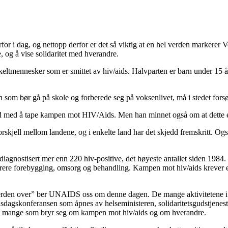
for i dag, og nettopp derfor er det så viktig at en hel verden markerer
, og å vise solidaritet med hverandre.
mennesker som er smittet av hiv/aids. Halvparten er barn under 15 år. H
rn som bør gå på skole og forberede seg på voksenlivet, må i stedet fors
 ferd med å tape kampen mot HIV/Aids. Men han minnet også om at dette 
 forskjell mellom landene, og i enkelte land har det skjedd fremskritt. O
li diagnostisert mer enn 220 hiv-positive, det høyeste antallet siden 19
rere forebygging, omsorg og behandling. Kampen mot hiv/aids krever et 
verden over” ber UNAIDS oss om denne dagen. De mange aktivitetene i 
idsdagskonferansen som åpnes av helseministeren, solidaritetsgudstjenes
et mange som bryr seg om kampen mot hiv/aids og om hverandre.