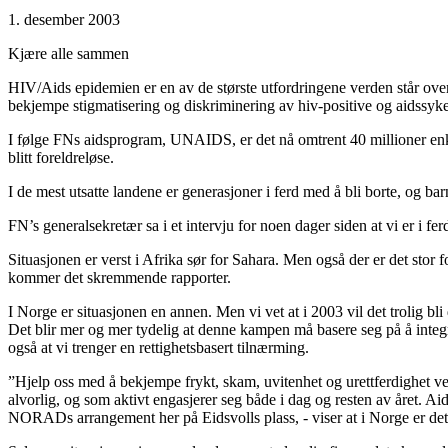
1. desember 2003
Kjære alle sammen
HIV/Aids epidemien er en av de største utfordringene verden står over
bekjempe stigmatisering og diskriminering av hiv-positive og aidssyke
I følge FNs aidsprogram, UNAIDS, er det nå omtrent 40 millioner enkelt
blitt foreldreløse.
I de mest utsatte landene er generasjoner i ferd med å bli borte, og ba
FN’s generalsekretær sa i et intervju for noen dager siden at vi er i
Situasjonen er verst i Afrika sør for Sahara. Men også der er det stor
kommer det skremmende rapporter.
I Norge er situasjonen en annen. Men vi vet at i 2003 vil det trolig b
Det blir mer og mer tydelig at denne kampen må basere seg på å integ
også at vi trenger en rettighetsbasert tilnærming.
”Hjelp oss med å bekjempe frykt, skam, uvitenhet og urettferdighet 
alvorlig, og som aktivt engasjerer seg både i dag og resten av året. A
NORADs arrangement her på Eidsvolls plass, - viser at i Norge er d