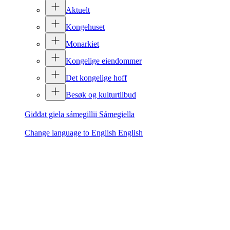
Aktuelt
Kongehuset
Monarkiet
Kongelige eiendommer
Det kongelige hoff
Besøk og kulturtilbud
Giđđat giela sámegillii
Sámegiella
Change language to English
English