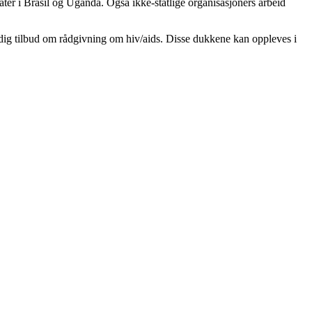
tater i Brasil og Uganda. Også ikke-statlige organisasjoners arbeid
idig tilbud om rådgivning om hiv/aids. Disse dukkene kan oppleves i