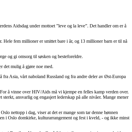
 Verdens Aidsdag under mottoet ”leve og la leve”. Det handler om er å
ele fem millioner er smittet bare i år, og 13 millioner barn er til nå
ørge og gi omsorg til søsken og besteforeldre.
er det mulig å gjøre noe med.
gså fra Asia, vårt naboland Russland og fra andre deler av Øst-Europa
84. For å vinne over HIV/Aids må vi kjempe en felles kamp verden over.
sterkt, ansvarlig og engasjert lederskap på alle nivåer. Mange mener
Oslo nettopp i dag, viser at det er mange som tar denne bønnen
ten i Oslo domkirke, kulturarrangement og fest i kveld, - og ikke minst