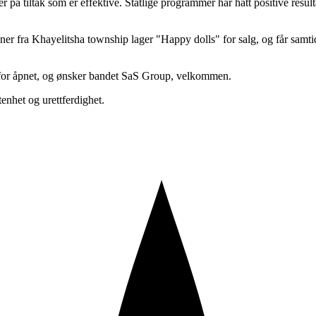
 på tiltak som er effektive. Statlige programmer har hatt positive resul
ner fra Khayelitsha township lager "Happy dolls" for salg, og får samt
g for åpnet, og ønsker bandet SaS Group, velkommen.
enhet og urettferdighet.