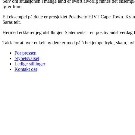
Selv om situasjonen i mange land er svært alvorlig finnes det eksempler
fører fram.
Ett eksempel på dette er prosjektet Positively HIV i Cape Town. Kvin
Saras telt.
Hermed erklærer jeg utstillingen Statements – en positiv aidshverda
Takk for at hver enkelt av dere er med på å bekjempe frykt, skam, uvit
For pressen
Nyhetsvarsel
Ledige stillinger
Kontakt oss