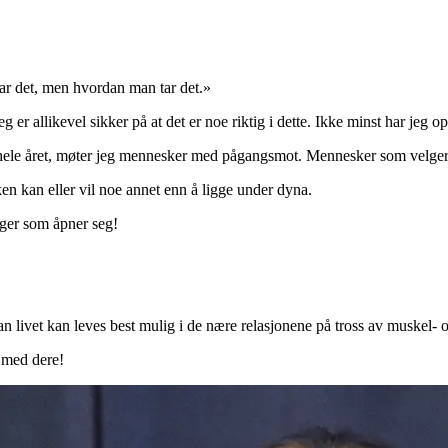
r det, men hvordan man tar det.»
eg er allikevel sikker på at det er noe riktig i dette. Ikke minst har j
g hele året, møter jeg mennesker med pågangsmot. Mennesker som velger
n kan eller vil noe annet enn å ligge under dyna.
Dager som åpner seg!
 livet kan leves best mulig i de nære relasjonene på tross av muskel- og
n med dere!