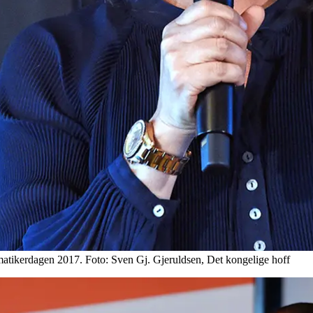
atikerdagen 2017. Foto: Sven Gj. Gjeruldsen, Det kongelige hoff