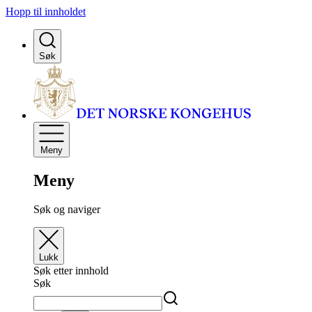
Hopp til innholdet
Søk
Meny
Meny
Søk og naviger
Lukk
Søk etter innhold
Søk