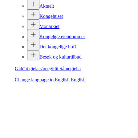
Aktuelt
Kongehuset
Monarkiet
Kongelige eiendommer
Det kongelige hoff
Besøk og kulturtilbud
Giđđat giela sámegillii
Sámegiella
Change language to English
English