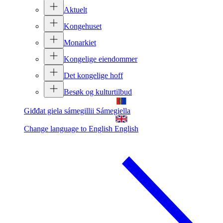
Aktuelt
Kongehuset
Monarkiet
Kongelige eiendommer
Det kongelige hoff
Besøk og kulturtilbud
Giđđat giela sámegillii
Sámegiella
Change language to English
English