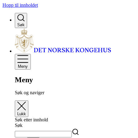
Hopp til innholdet
Søk
Meny
Meny
Søk og naviger
Lukk
Søk etter innhold
Søk