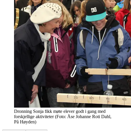
Dronning Sonja fikk møte elever godt i gang med
forskjellige aktiviteter (Foto: Åse Johanne Roti Dahl,
På Høyden)