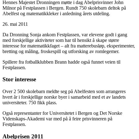
Hennes Majestet Dronningen møtte i dag Abelprisvinner John
Milnor på Festplassen i Bergen. Rundt 750 skolebarn deltok på
Abelfest og matematikkleker i anledning årets utdeling.
26. mai 2011
Da Dronning Sonja ankom Festplassen, var elevene godt i gang
med forskjellige aktiviteter som har til hensikt å skape større
interesse for matematikkfaget – alt fra matterebusløp, eksperimenter,
bretting og måling, froskespill og utforsking av romlegemer.
Spillere fra fotballklubben Brann hadde også funnet veien til
Festplassen.
Stor interesse
Over 2 500 skolebarn meldte seg på Abelfesten som arrangeres
hvert år i forskjellige norske byer i samarbeid med et av landets
universiteter. 750 fikk plass.
Også representanter for Universitetet i Bergen og Det Norske
Videnskaps-Akademi var med på å feire prisvinneren på
Festplassen.
Abelprisen 2011