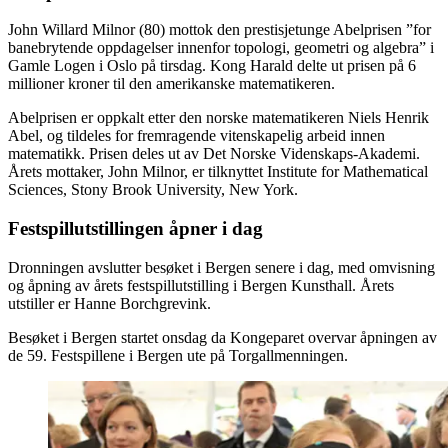
John Willard Milnor (80) mottok den prestisjetunge Abelprisen ”for
banebrytende oppdagelser innenfor topologi, geometri og algebra” i
Gamle Logen i Oslo på tirsdag. Kong Harald delte ut prisen på 6
millioner kroner til den amerikanske matematikeren.
Abelprisen er oppkalt etter den norske matematikeren Niels Henrik
Abel, og tildeles for fremragende vitenskapelig arbeid innen
matematikk. Prisen deles ut av Det Norske Videnskaps-Akademi.
Årets mottaker, John Milnor, er tilknyttet Institute for Mathematical
Sciences, Stony Brook University, New York.
Festspillutstillingen åpner i dag
Dronningen avslutter besøket i Bergen senere i dag, med omvisning
og åpning av årets festspillutstilling i Bergen Kunsthall. Årets
utstiller er Hanne Borchgrevink.
Besøket i Bergen startet onsdag da Kongeparet overvar åpningen av
de 59. Festspillene i Bergen ute på Torgallmenningen.