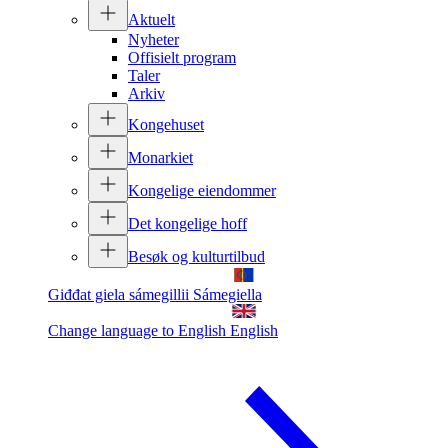
Aktuelt
Nyheter
Offisielt program
Taler
Arkiv
Kongehuset
Monarkiet
Kongelige eiendommer
Det kongelige hoff
Besøk og kulturtilbud
Giđđat giela sámegillii
Sámegiella
Change language to English
English