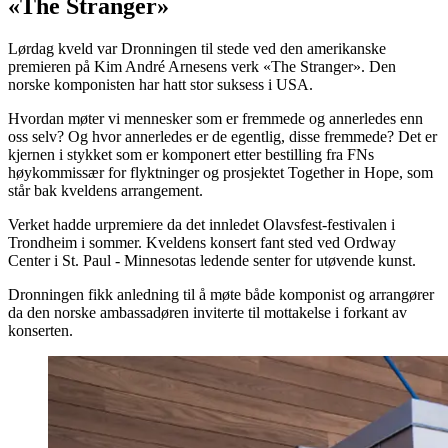
«The Stranger»
Lørdag kveld var Dronningen til stede ved den amerikanske
premieren på Kim André Arnesens verk «The Stranger». Den
norske komponisten har hatt stor suksess i USA.
Hvordan møter vi mennesker som er fremmede og annerledes enn
oss selv? Og hvor annerledes er de egentlig, disse fremmede? Det er
kjernen i stykket som er komponert etter bestilling fra FNs
høykommissær for flyktninger og prosjektet Together in Hope, som
står bak kveldens arrangement.
Verket hadde urpremiere da det innledet Olavsfest-festivalen i
Trondheim i sommer. Kveldens konsert fant sted ved Ordway
Center i St. Paul - Minnesotas ledende senter for utøvende kunst.
Dronningen fikk anledning til å møte både komponist og arrangører
da den norske ambassadøren inviterte til mottakelse i forkant av
konserten.