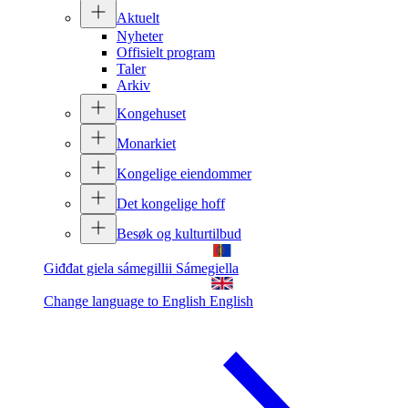
Aktuelt
Nyheter
Offisielt program
Taler
Arkiv
Kongehuset
Monarkiet
Kongelige eiendommer
Det kongelige hoff
Besøk og kulturtilbud
Giđđat giela sámegillii
Sámegiella
Change language to English
English