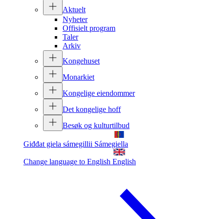
Aktuelt
Nyheter
Offisielt program
Taler
Arkiv
Kongehuset
Monarkiet
Kongelige eiendommer
Det kongelige hoff
Besøk og kulturtilbud
Giđđat giela sámegillii
Sámegiella
Change language to English
English