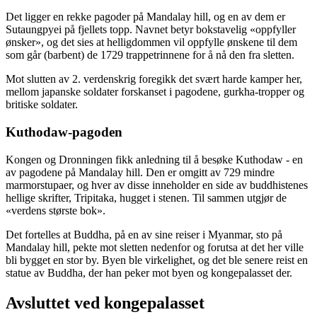
Det ligger en rekke pagoder på Mandalay hill, og en av dem er
Sutaungpyei på fjellets topp. Navnet betyr bokstavelig «oppfyller
ønsker», og det sies at helligdommen vil oppfylle ønskene til dem
som går (barbent) de 1729 trappetrinnene for å nå den fra sletten.
Mot slutten av 2. verdenskrig foregikk det svært harde kamper her,
mellom japanske soldater forskanset i pagodene, gurkha-tropper og
britiske soldater.
Kuthodaw-pagoden
Kongen og Dronningen fikk anledning til å besøke Kuthodaw - en
av pagodene på Mandalay hill. Den er omgitt av 729 mindre
marmorstupaer, og hver av disse inneholder en side av buddhistenes
hellige skrifter, Tripitaka, hugget i stenen. Til sammen utgjør de
«verdens største bok».
Det fortelles at Buddha, på en av sine reiser i Myanmar, sto på
Mandalay hill, pekte mot sletten nedenfor og forutsa at det her ville
bli bygget en stor by. Byen ble virkelighet, og det ble senere reist en
statue av Buddha, der han peker mot byen og kongepalasset der.
Avsluttet ved kongepalasset