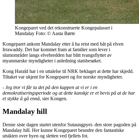
Kongeparet ved det rekonstruerte Kongepalasset i
Mandalay Foto: © Aasta Børte
Kongeparet ankom Mandalay etter å ha reist med båt på elven
Irrawaddy. Det har kommet fram at familier som lever i
slumområder langs elvebredden har blitt tvangsflyttet av
myanmarske myndigheter i anledning statsbesøket.
Kong Harald har i en uttalelse til NRK beklaget at dette har skjedd.
Tiltaket var ukjent for Kongeparet og for norske myndigheter.
-
Jeg tror vi får ta det på den kappen at vi er i en
demokratiseringsperiode og at dette kanskje er et bevis på at de har
et stykke å gå ennå
, sier Kongen.
Mandalay hill
Denne siste dagen startet utenfor Sutaungpyei- den store pagoden på
Mandalay hill. Her kunne Kongeparet beundre den fantastiske
utsikten over byen og sletten ved fjellets fot.