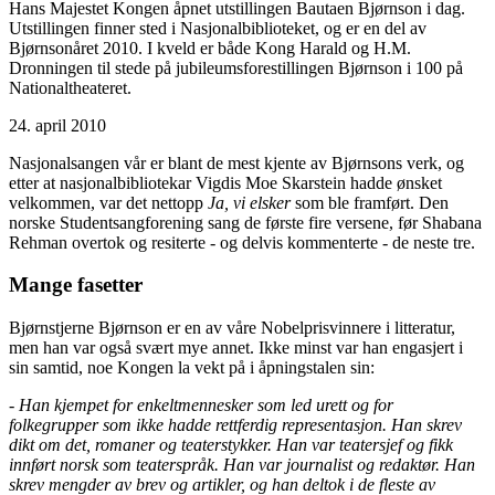
Hans Majestet Kongen åpnet utstillingen Bautaen Bjørnson i dag.
Utstillingen finner sted i Nasjonalbiblioteket, og er en del av
Bjørnsonåret 2010. I kveld er både Kong Harald og H.M.
Dronningen til stede på jubileumsforestillingen Bjørnson i 100 på
Nationaltheateret.
24. april 2010
Nasjonalsangen vår er blant de mest kjente av Bjørnsons verk, og
etter at nasjonalbibliotekar Vigdis Moe Skarstein hadde ønsket
velkommen, var det nettopp
Ja, vi elsker
som ble framført. Den
norske Studentsangforening sang de første fire versene, før Shabana
Rehman overtok og resiterte - og delvis kommenterte - de neste tre.
Mange fasetter
Bjørnstjerne Bjørnson er en av våre Nobelprisvinnere i litteratur,
men han var også svært mye annet. Ikke minst var han engasjert i
sin samtid, noe Kongen la vekt på i åpningstalen sin:
- Han kjempet for enkeltmennesker som led urett og for
folkegrupper som ikke hadde rettferdig representasjon. Han skrev
dikt om det, romaner og teaterstykker. Han var teatersjef og fikk
innført norsk som teaterspråk. Han var journalist og redaktør. Han
skrev mengder av brev og artikler, og han deltok i de fleste av