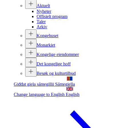
Aktuelt
Nyheter
Offisielt program
Taler
Arkiv
Kongehuset
Monarkiet
Kongelige eiendommer
Det kongelige hoff
Besøk og kulturtilbud
Giđđat giela sámegillii
Sámegiella
Change language to English
English