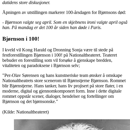
datidens store diskusjoner.
Åpningen av utstillingen markerer 100-årsdagen for Bjørnsons død:
- Bjørnson valgte seg april. Som en skjebnens ironi valgte april også
han. På mandag er det 100 år siden han døde i Paris.
Bjørnson i 100!
I kveld vil Kong Harald og Dronning Sonja være til stede på
festforestillingen Bjørnson i 100! på Nationaltheateret. Teateret
bebuder en forestilling som vil forsøke å gjenskape bredden,
vitaliteten og paradoksene i Bjørnson selv;
"Per-Olav Sørensen og hans kunstneriske team ønsker å omskape
Nationaltheatrets store scenerom til Bjørnstjerne Bjørnson. Rommet
blir Bjørnstjerne. Hans tanker, hans liv projisert på store flater, i en
moderne, digital og gjennomkomponert form. Inne i dette digitale
rommet oppstår scener, dialoger, hendelser og fortellinger om
Bjørnson og det bjørnsonske."
(Kilde: Nationaltheateret)