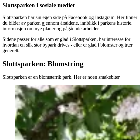
Slottsparken i sosiale medier
Slottsparken har sin egen side på Facebook og Instagram. Her finner
du bilder av parken gjennom årstidene, innblikk i parkens historie,
informasjon om nye planer og pågående arbeider.
Sidene passer for alle som er glad i Slottsparken, har interesse for
hvordan en slik stor bypark drives - eller er glad i blomster og trær
generelt.
Slottsparken: Blomstring
Slottsparken er en blomsterrik park. Her er noen smakebiter.