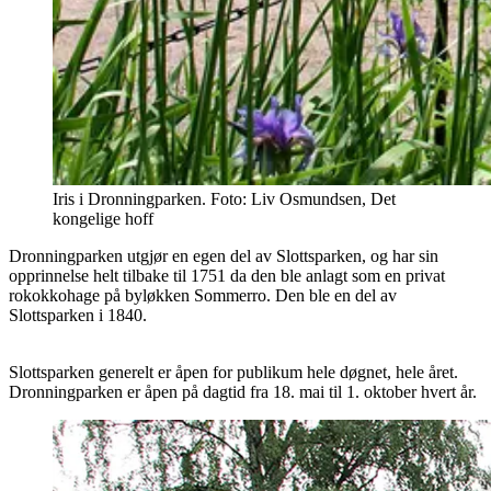
Iris i Dronningparken. Foto: Liv Osmundsen, Det
kongelige hoff
Dronningparken utgjør en egen del av Slottsparken, og har sin
opprinnelse helt tilbake til 1751 da den ble anlagt som en privat
rokokkohage på byløkken Sommerro. Den ble en del av
Slottsparken i 1840.
Slottsparken generelt er åpen for publikum hele døgnet, hele året.
Dronningparken er åpen på dagtid fra 18. mai til 1. oktober hvert år.