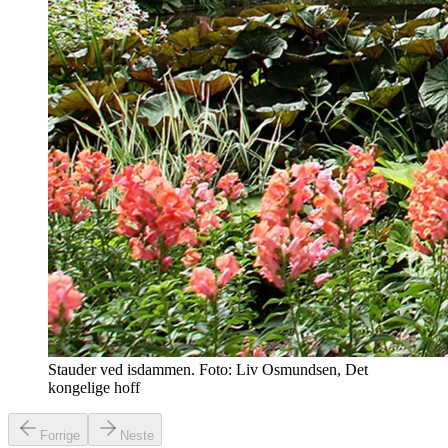
Stauder ved isdammen. Foto: Liv Osmundsen, Det
kongelige hoff
Forrige
Neste