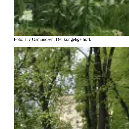
Foto: Liv Osmundsen, Det kongelige hoff.