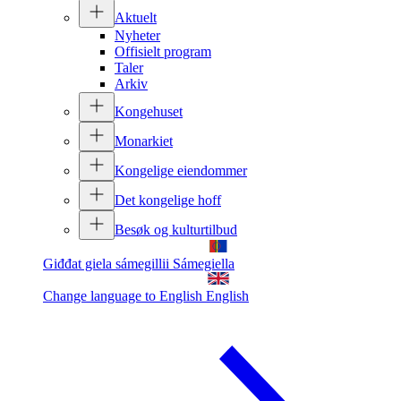
Aktuelt
Nyheter
Offisielt program
Taler
Arkiv
Kongehuset
Monarkiet
Kongelige eiendommer
Det kongelige hoff
Besøk og kulturtilbud
Giđđat giela sámegillii
Sámegiella
Change language to English
English