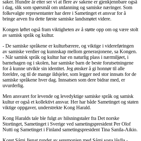
saker. Hundre år etter ser vi at flere av sakene er gjenkjennbare også
i dag, slik som spørsmål om utdanning og samiske næringer. Som
folkevalgte representanter har dere i Sametinget et ansvar for å
bringe arven fra dette første samiske landsmøtet videre.
Kongen løftet også fram viktigheten av å støtte opp om og være stolt
av samisk språk og kultur.
- De samiske språkene er kulturbærere, og viktige i videreføringen
av samiske verdier og kunnskap mellom generasjonene, sa Kongen.
- Når samisk språk og kultur har en naturlig plass i nærmiljøet, i
barnehagen og i skolen, har samiske barn de beste forutsetningene
for å kunne utvikle sin identitet. Jeg ønsker å gi honnør til alle
foreldre, og til de mange ildsjeler, som legger ned stor innsats for de
samiske språkene hver dag. Innsatsen som dere bidrar med, er
uvurderlig.
Men ansvaret for levende og levedyktige samiske språk og samisk
kultur er også et kollektivt ansvar. Her har både Sametinget og staten
viktige oppgaver, understrekte Kong Harald.
Kong Haralds tale ble fulgt av hilsningstaler fra Det norske
Stortinget, Sametinget i Sverige ved sametingspresident Per Olof
Nutti og Sametinget i Finland sametingspresident Tina Sanila-Aikio.
Koret Sámi Jienat rundet av seremonien med Sámi soga lávlla -