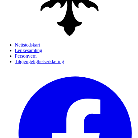
Nettstedskart
Lenkesamling
Personvern
Tilgjengelighetserklæring