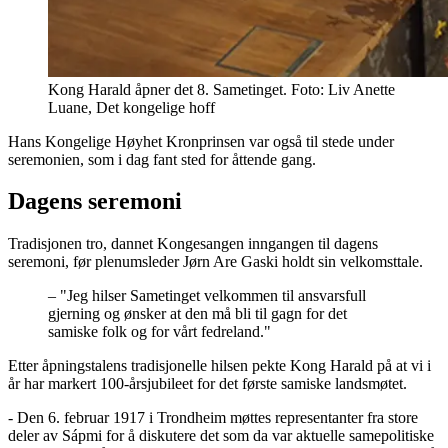
Kong Harald åpner det 8. Sametinget. Foto: Liv Anette
Luane, Det kongelige hoff
Hans Kongelige Høyhet Kronprinsen var også til stede under
seremonien, som i dag fant sted for åttende gang.
Dagens seremoni
Tradisjonen tro, dannet Kongesangen inngangen til dagens
seremoni, før plenumsleder Jørn Are Gaski holdt sin velkomsttale.
–
"Jeg hilser Sametinget velkommen til ansvarsfull
gjerning og ønsker at den må bli til gagn for det
samiske folk og for vårt fedreland."
Etter åpningstalens tradisjonelle hilsen pekte Kong Harald på at vi i
år har markert 100-årsjubileet for det første samiske landsmøtet.
- Den 6. februar 1917 i Trondheim møttes representanter fra store
deler av Sápmi for å diskutere det som da var aktuelle samepolitiske