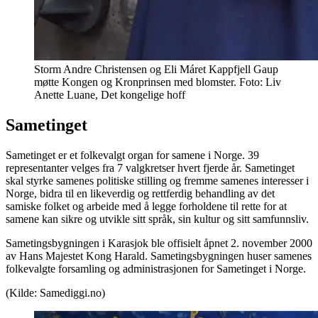
Storm Andre Christensen og Eli Máret Kappfjell Gaup
møtte Kongen og Kronprinsen med blomster. Foto: Liv
Anette Luane, Det kongelige hoff
Sametinget
Sametinget er et folkevalgt organ for samene i Norge. 39
representanter velges fra 7 valgkretser hvert fjerde år. Sametinget
skal styrke samenes politiske stilling og fremme samenes interesser i
Norge, bidra til en likeverdig og rettferdig behandling av det
samiske folket og arbeide med å legge forholdene til rette for at
samene kan sikre og utvikle sitt språk, sin kultur og sitt samfunnsliv.
Sametingsbygningen i Karasjok ble offisielt åpnet 2. november 2000
av Hans Majestet Kong Harald. Sametingsbygningen huser samenes
folkevalgte forsamling og administrasjonen for Sametinget i Norge.
(Kilde: Samediggi.no)