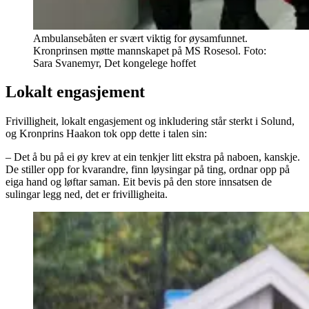
Ambulansebåten er svært viktig for øysamfunnet.
Kronprinsen møtte mannskapet på MS Rosesol. Foto:
Sara Svanemyr, Det kongelege hoffet
Lokalt engasjement
Frivilligheit, lokalt engasjement og inkludering står sterkt i Solund,
og Kronprins Haakon tok opp dette i talen sin:
– Det å bu på ei øy krev at ein tenkjer litt ekstra på naboen, kanskje.
De stiller opp for kvarandre, finn løysingar på ting, ordnar opp på
eiga hand og løftar saman. Eit bevis på den store innsatsen de
sulingar legg ned, det er frivilligheita.