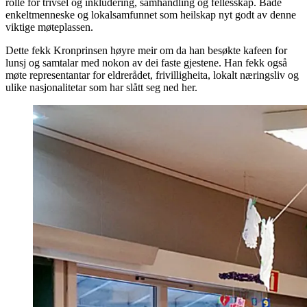
rolle for trivsel og inkludering, samhandling og fellesskap. Både
enkeltmenneske og lokalsamfunnet som heilskap nyt godt av denne
viktige møteplassen.
Dette fekk Kronprinsen høyre meir om da han besøkte kafeen for
lunsj og samtalar med nokon av dei faste gjestene. Han fekk også
møte representantar for eldrerådet, frivilligheita, lokalt næringsliv og
ulike nasjonalitetar som har slått seg ned her.