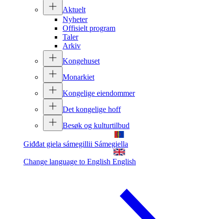
Aktuelt
Nyheter
Offisielt program
Taler
Arkiv
Kongehuset
Monarkiet
Kongelige eiendommer
Det kongelige hoff
Besøk og kulturtilbud
Giđđat giela sámegillii
Sámegiella
Change language to English
English