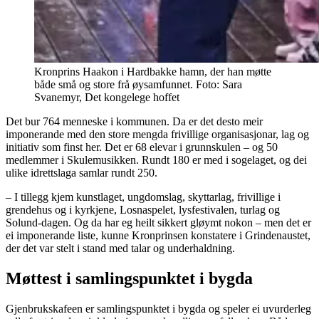
Kronprins Haakon i Hardbakke hamn, der han møtte
både små og store frå øysamfunnet. Foto: Sara
Svanemyr, Det kongelege hoffet
Det bur 764 menneske i kommunen. Da er det desto meir
imponerande med den store mengda frivillige organisasjonar, lag og
initiativ som finst her. Det er 68 elevar i grunnskulen – og 50
medlemmer i Skulemusikken. Rundt 180 er med i sogelaget, og dei
ulike idrettslaga samlar rundt 250.
– I tillegg kjem kunstlaget, ungdomslag, skyttarlag, frivillige i
grendehus og i kyrkjene, Losnaspelet, lysfestivalen, turlag og
Solund-dagen. Og da har eg heilt sikkert gløymt nokon – men det er
ei imponerande liste, kunne Kronprinsen konstatere i Grindenaustet,
der det var stelt i stand med talar og underhaldning.
Møttest i samlingspunktet i bygda
Gjenbrukskafeen er samlingspunktet i bygda og speler ei uvurderleg