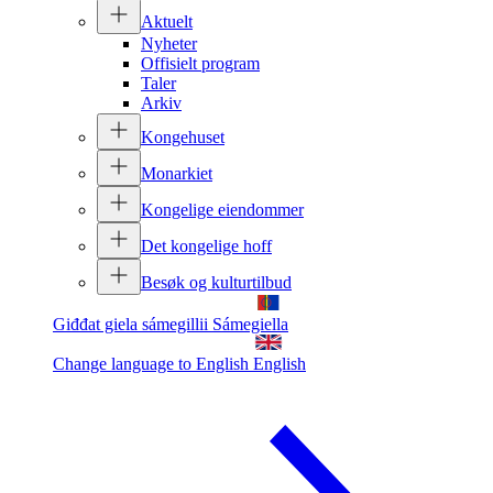
Aktuelt
Nyheter
Offisielt program
Taler
Arkiv
Kongehuset
Monarkiet
Kongelige eiendommer
Det kongelige hoff
Besøk og kulturtilbud
Giđđat giela sámegillii
Sámegiella
Change language to English
English