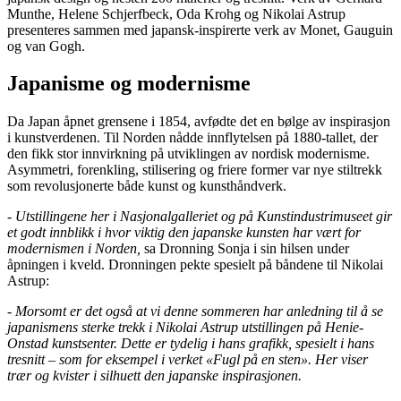
Munthe, Helene Schjerfbeck, Oda Krohg og Nikolai Astrup
presenteres sammen med japansk-inspirerte verk av Monet, Gauguin
og van Gogh.
Japanisme og modernisme
Da Japan åpnet grensene i 1854, avfødte det en bølge av inspirasjon
i kunstverdenen. Til Norden nådde innflytelsen på 1880-tallet, der
den fikk stor innvirkning på utviklingen av nordisk modernisme.
Asymmetri, forenkling, stilisering og friere former var nye stiltrekk
som revolusjonerte både kunst og kunsthåndverk.
- Utstillingene her i Nasjonalgalleriet og på Kunstindustrimuseet gir
et godt innblikk i hvor viktig den japanske kunsten har vært for
modernismen i Norden,
sa Dronning Sonja i sin hilsen under
åpningen i kveld. Dronningen pekte spesielt på båndene til Nikolai
Astrup:
- Morsomt er det også at vi denne sommeren har anledning til å se
japanismens sterke trekk i Nikolai Astrup utstillingen på Henie-
Onstad kunstsenter. Dette er tydelig i hans grafikk, spesielt i hans
tresnitt – som for eksempel i verket «Fugl på en sten». Her viser
trær og kvister i silhuett den japanske inspirasjonen.