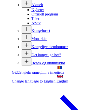
Aktuelt
Nyheter
Offisielt program
Taler
Arkiv
Kongehuset
Monarkiet
Kongelige eiendommer
Det kongelige hoff
Besøk og kulturtilbud
Giđđat giela sámegillii
Sámegiella
Change language to English
English