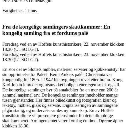
Pris: 150 + 25 i billettavgift.
Varighet ca. 1 time.
Fra de kongelige samlingers skattkammer: En
kongelig samling fra et fordums palé
Foredrag ved en av Hoffets kunsthistorikere, 22. november klokken
18.30 (UTSOLGT).
Foredrag ved en av Hoffets kunsthistorikere, 23. november klokken
18.30 (UTSOLGT).
En stor del av Slottets møbler, malerier, serviser og kjøkkenutstyr har
sin opprinnelse fra Paleet. Bernt Ankers palé i Christiania var
kongebolig fra 1805. I 1942 ble bygningen revet etter brann. Kong
Karl Johan innredet og utsmykket boligen etter egen smak og stil.
De kongelige samlinger byr på smakebiter fra en mer enn 200 år
gammel nasjonal arv. De kongelige samlinger inneholder mange
tusen gjenstander. Her finnes billedkunst og fotografier, klær og
leketøy, møbler, glass og servise. Digitaliseringen av samlingene
pågår stadig, og underveis samles ny kunnskap. En av Hoffets
kunsthistorikere vil presentere gjenstander fra dette rikholdige
skattkammeret. Arrangementet varer i omlag én time. Dørene åpner
klokken 18.00.