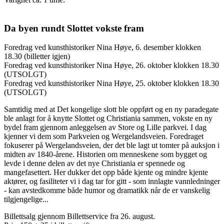
Da byen rundt Slottet vokste fram
Foredrag ved kunsthistoriker Nina Høye, 6. desember klokken
18.30 (billetter igjen)
Foredrag ved kunsthistoriker Nina Høye, 26. oktober klokken 18.30
(UTSOLGT)
Foredrag ved kunsthistoriker Nina Høye, 25. oktober klokken 18.30
(UTSOLGT)
Samtidig med at Det kongelige slott ble oppført og en ny paradegate
ble anlagt for å knytte Slottet og Christiania sammen, vokste en ny
bydel fram gjennom anleggelsen av Store og Lille parkvei. I dag
kjenner vi dem som Parkveien og Wergelandsveien. Foredraget
fokuserer på Wergelandsveien, der det ble lagt ut tomter på auksjon i
midten av 1840-årene. Historien om menneskene som bygget og
levde i denne delen av det nye Christiania er spennede og
mangefasettert. Her dukker det opp både kjente og mindre kjente
aktører, og fasiliteter vi i dag tar for gitt - som innlagte vannledninger
- kan avstedkomme både humor og dramatikk når de er vanskelig
tilgjengelige...
Billettsalg gjennom Billettservice fra 26. august.