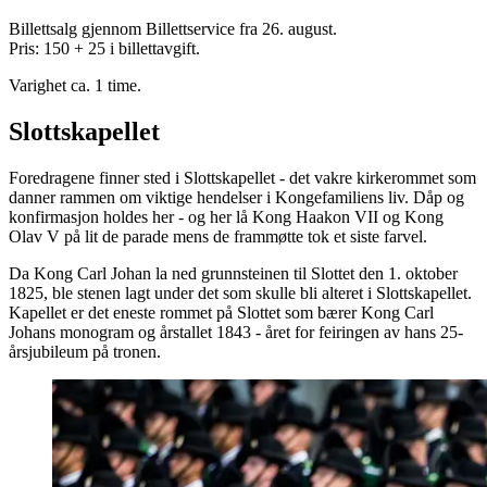
Billettsalg gjennom Billettservice fra 26. august.
Pris: 150 + 25 i billettavgift.
Varighet ca. 1 time.
Slottskapellet
Foredragene finner sted i Slottskapellet - det vakre kirkerommet som
danner rammen om viktige hendelser i Kongefamiliens liv. Dåp og
konfirmasjon holdes her - og her lå Kong Haakon VII og Kong
Olav V på lit de parade mens de frammøtte tok et siste farvel.
Da Kong Carl Johan la ned grunnsteinen til Slottet den 1. oktober
1825, ble stenen lagt under det som skulle bli alteret i Slottskapellet.
Kapellet er det eneste rommet på Slottet som bærer Kong Carl
Johans monogram og årstallet 1843 - året for feiringen av hans 25-
årsjubileum på tronen.