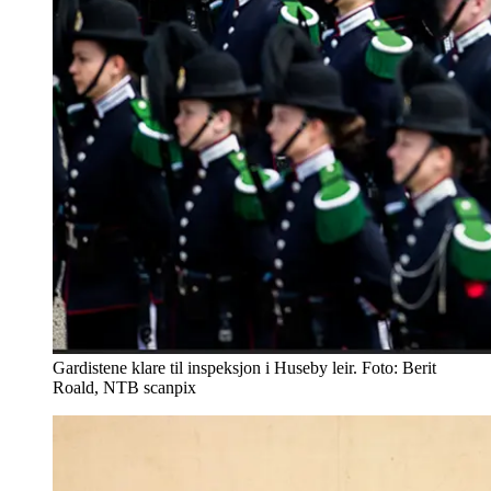
Gardistene klare til inspeksjon i Huseby leir. Foto: Berit
Roald, NTB scanpix