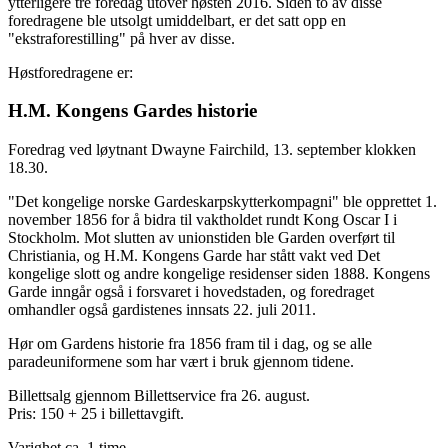
ytterligere tre foredag utover høsten 2016. Siden to av disse
foredragene ble utsolgt umiddelbart, er det satt opp en
"ekstraforestilling" på hver av disse.
Høstforedragene er:
H.M. Kongens Gardes historie
Foredrag ved løytnant Dwayne Fairchild, 13. september klokken
18.30.
"Det kongelige norske Gardeskarpskytterkompagni" ble opprettet 1.
november 1856 for å bidra til vaktholdet rundt Kong Oscar I i
Stockholm. Mot slutten av unionstiden ble Garden overført til
Christiania, og H.M. Kongens Garde har stått vakt ved Det
kongelige slott og andre kongelige residenser siden 1888. Kongens
Garde inngår også i forsvaret i hovedstaden, og foredraget
omhandler også gardistenes innsats 22. juli 2011.
Hør om Gardens historie fra 1856 fram til i dag, og se alle
paradeuniformene som har vært i bruk gjennom tidene.
Billettsalg gjennom Billettservice fra 26. august.
Pris: 150 + 25 i billettavgift.
Varighet ca. 1 time.