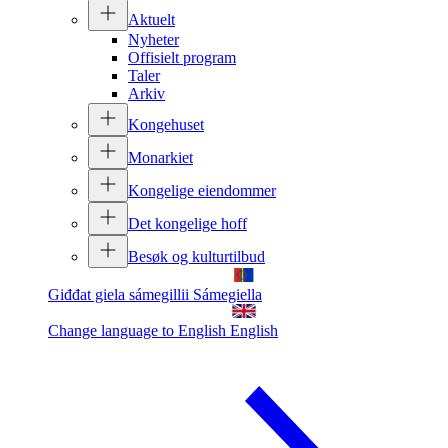
Aktuelt
Nyheter
Offisielt program
Taler
Arkiv
Kongehuset
Monarkiet
Kongelige eiendommer
Det kongelige hoff
Besøk og kulturtilbud
Giđđat giela sámegillii
Sámegiella
Change language to English
English