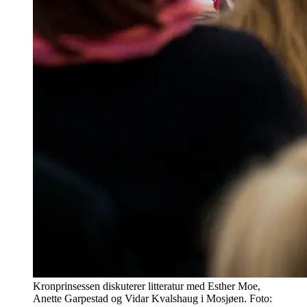
Kronprinsessen diskuterer litteratur med Esther Moe,
Anette Garpestad og Vidar Kvalshaug i Mosjøen. Foto: