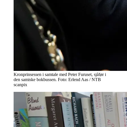
Kronprinsessen i samtale med Peter Furuset, sjåfør i
den samiske bokbussen. Foto: Erlend Aas / NTB
scanpix