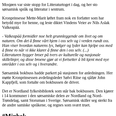
Mosjøen var siste stopp for Litteraturtoget i dag, og her sto
sørsamisk språk og litteratur i sentrum.
Kronprinsesse Mette-Marit løftet fram nok en forfatter som har
betydd mye for henne, og leste diktet Vindens Veier av Nils Aslak
Valkeapää.
- Valkeapää formidler noe helt grunnleggende om livet og om
naturen. Om det å finne vårt hjem i oss selv og i verden rundt oss.
Han viser hvordan naturens lys, bølger og lyder kan hjelpe oss med
å finne ro når vi ikke klarer å finne den i oss selv. (...)
Litteraturen bygger broer på tvers av kulturelle og nasjonale
skillelinjer, og disse broene gjør at vi fortsetter å bli kjent med nye
områder i oss selv og i hverandre.
Sørsamisk bokbuss hadde parkert på stasjonen for anledningen. Her
møtte Kronprinsessen avdelingsleder Sølvi Riise og sjåfør John
Kappfjell, som fortalte om bokbussen de driver.
Det er Nordland fylkesbibliotek som står bak bokbussen. Den kjører
i 14 kommuner i den sørsamiske delen av Nordland og Nord-
Trøndelag, samt Storuman i Sverige. Sørsamisk skiller seg sterkt fra
de andre samiske språkene, og regnes som svært truet.