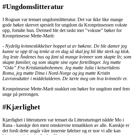
#Ungdomslitteratur
I Rognan var temaet ungdomslitteratur. Det var ikke like mange
gode bøker skrevet spesielt for ungdom da Kronprinsessen vokste
opp, fortalte hun. Dermed ble det raskt mer "voksne" bøker for
Kronprinsesse Mette-Marit:
- Nydelig kvinneskikkelser hoppet ut av bøkene. De ble damer jeg
kunne se opp til og tenke at en dag så skal jeg bli like sterk og klok.
Jeg leste Åndenes hus og fant så mange kvinner som skapte liv, som
skapte familier, og som skapte sine egne fortellinger. Jeg møtte
”Oda” Fra Kristianiabohemen. Jeg møtte Julia i keisertidens
Roma, jeg møtte Dina i Nord-Norge og jeg møtte Kristin
Lavransdatter i middelalderen. De lærte meg om hva kvinneliv er.
Kronprinsesse Mette-Marit snakket om bøker for ungdom med fem
unge på perrongen.
#Kjærlighet
Kjærlighet i litteraturen var temaet da Litteraturtoget nådde Mo i
Rana - kanskje den mest omskrevne tematikken av alle. Kanskje er
det fordi dette angår våre innerste følelser og er noe vi alle kan