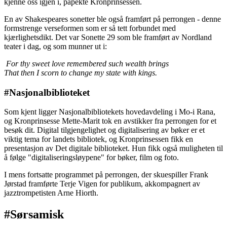
kjenne oss igjen i, påpekte Kronprinsessen.
En av Shakespeares sonetter ble også framført på perrongen - denne
formstrenge verseformen som er så tett forbundet med
kjærlighetsdikt. Det var Sonette 29 som ble framført av Nordland
teater i dag, og som munner ut i:
For thy sweet love remembered such wealth brings
That then I scorn to change my state with kings.
#Nasjonalbiblioteket
Som kjent ligger Nasjonalbibliotekets hovedavdeling i Mo-i Rana,
og Kronprinsesse Mette-Marit tok en avstikker fra perrongen for et
besøk dit. Digital tilgjengelighet og digitalisering av bøker er et
viktig tema for landets bibliotek, og Kronprinsessen fikk en
presentasjon av Det digitale biblioteket. Hun fikk også muligheten til
å følge "digitaliseringsløypene" for bøker, film og foto.
I mens fortsatte programmet på perrongen, der skuespiller Frank
Jørstad framførte Terje Vigen for publikum, akkompagnert av
jazztrompetisten Arne Hiorth.
#Sørsamisk