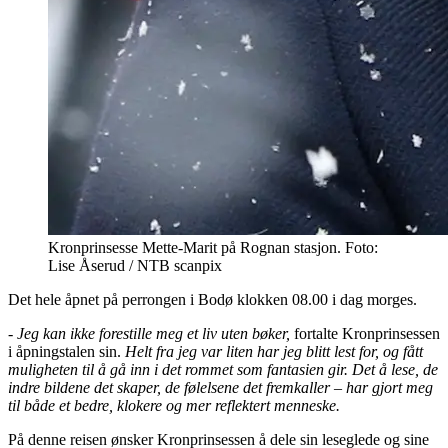
Kronprinsesse Mette-Marit på Rognan stasjon. Foto:
Lise Åserud / NTB scanpix
Det hele åpnet på perrongen i Bodø klokken 08.00 i dag morges.
- Jeg kan ikke forestille meg et liv uten bøker,
fortalte Kronprinsessen
i åpningstalen sin.
Helt fra jeg var liten har jeg blitt lest for, og fått
muligheten til å gå inn i det rommet som fantasien gir. Det å lese, de
indre bildene det skaper, de følelsene det fremkaller – har gjort meg
til både et bedre, klokere og mer reflektert menneske.
På denne reisen ønsker Kronprinsessen å dele sin leseglede og sine