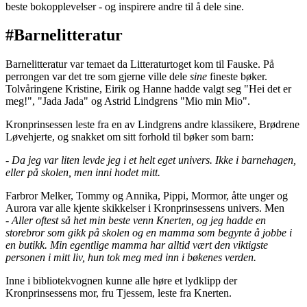
beste bokopplevelser - og inspirere andre til å dele sine.
#Barnelitteratur
Barnelitteratur var temaet da Litteraturtoget kom til Fauske. På
perrongen var det tre som gjerne ville dele
sine
fineste bøker.
Tolvåringene Kristine, Eirik og Hanne hadde valgt seg "Hei det er
meg!", "Jada Jada" og Astrid Lindgrens "Mio min Mio".
Kronprinsessen leste fra en av Lindgrens andre klassikere, Brødrene
Løvehjerte, og snakket om sitt forhold til bøker som barn:
- Da jeg var liten levde jeg i et helt eget univers. Ikke i barnehagen,
eller på skolen, men inni hodet mitt.
Farbror Melker, Tommy og Annika, Pippi, Mormor, åtte unger og
Aurora var alle kjente skikkelser i Kronprinsessens univers. Men
-
Aller oftest så het min beste venn Knerten, og jeg hadde en
storebror som gikk på skolen og en mamma som begynte å jobbe i
en butikk. Min egentlige mamma har alltid vært den viktigste
personen i mitt liv, hun tok meg med inn i bøkenes verden.
Inne i bibliotekvognen kunne alle høre et lydklipp der
Kronprinsessens mor, fru Tjessem, leste fra Knerten.