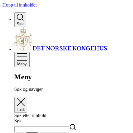
Hopp til innholdet
Søk
Meny
Meny
Søk og naviger
Lukk
Søk etter innhold
Søk