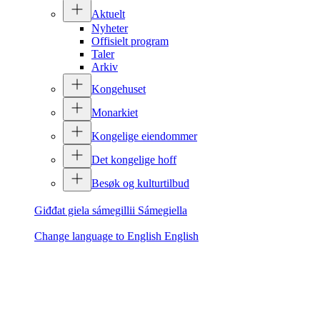
Aktuelt
Nyheter
Offisielt program
Taler
Arkiv
Kongehuset
Monarkiet
Kongelige eiendommer
Det kongelige hoff
Besøk og kulturtilbud
Giđđat giela sámegillii
Sámegiella
Change language to English
English