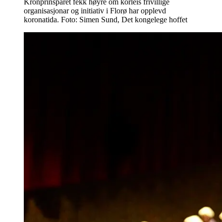
Kronprinsparet fekk høyre om korleis frivillige
organisasjonar og initiativ i Florø har opplevd
koronatida. Foto: Simen Sund, Det kongelege hoffet