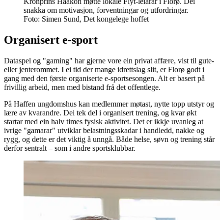
Kronprins Haakon møtte lokale Flyt-leiarar i Florø. Dei
snakka om motivasjon, forventningar og utfordringar.
Foto: Simen Sund, Det kongelege hoffet
Organisert e-sport
Dataspel og "gaming" har gjerne vore ein privat affære, vist til gute-
eller jenterommet. I ei tid der mange idrettslag slit, er Florø godt i
gang med den første organiserte e-sportsesongen. Alt er basert på
frivillig arbeid, men med bistand frå det offentlege.
På Haffen ungdomshus kan medlemmer møtast, nytte topp utstyr og
lære av kvarandre. Dei tek del i organisert trening, og kvar økt
startar med ein halv times fysisk aktivitet. Det er ikkje uvanleg at
ivrige "gamarar" utviklar belastningsskadar i handledd, nakke og
rygg, og dette er det viktig å unngå. Både helse, søvn og trening står
derfor sentralt – som i andre sportsklubbar.