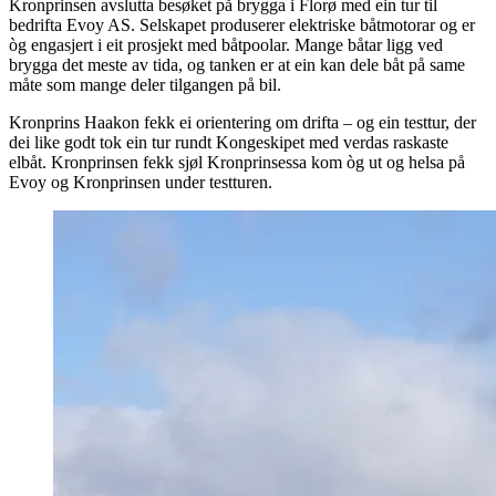
Kronprinsen avslutta besøket på brygga i Florø med ein tur til
bedrifta Evoy AS. Selskapet produserer elektriske båtmotorar og er
òg engasjert i eit prosjekt med båtpoolar. Mange båtar ligg ved
brygga det meste av tida, og tanken er at ein kan dele båt på same
måte som mange deler tilgangen på bil.
Kronprins Haakon fekk ei orientering om drifta – og ein testtur, der
dei like godt tok ein tur rundt Kongeskipet med verdas raskaste
elbåt. Kronprinsen fekk sjøl Kronprinsessa kom òg ut og helsa på
Evoy og Kronprinsen under testturen.