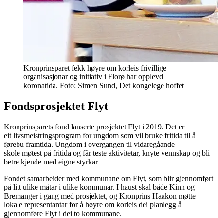
Kronprinsparet fekk høyre om korleis frivillige
organisasjonar og initiativ i Florø har opplevd
koronatida. Foto: Simen Sund, Det kongelege hoffet
Fondsprosjektet Flyt
Kronprinsparets fond lanserte prosjektet Flyt i 2019. Det er
eit livsmeistringsprogram for ungdom som vil bruke fritida til å
førebu framtida. Ungdom i overgangen til vidaregåande
skole møtest på fritida og får teste aktivitetar, knyte vennskap og bli
betre kjende med eigne styrkar.
Fondet samarbeider med kommunane om Flyt, som blir gjennomført
på litt ulike måtar i ulike kommunar. I haust skal både Kinn og
Bremanger i gang med prosjektet, og Kronprins Haakon møtte
lokale representantar for å høyre om korleis dei planlegg å
gjennomføre Flyt i dei to kommunane.