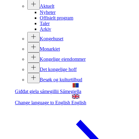
Aktuelt
Nyheter
Offisielt program
Taler
Arkiv
Kongehuset
Monarkiet
Kongelige eiendommer
Det kongelige hoff
Besøk og kulturtilbud
Giđđat giela sámegillii
Sámegiella
Change language to English
English