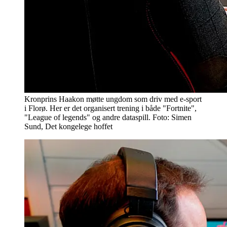
Kronprins Haakon møtte ungdom som driv med e-sport
i Florø. Her er det organisert trening i både "Fortnite",
"League of legends" og andre dataspill. Foto: Simen
Sund, Det kongelege hoffet