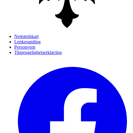
Nettstedskart
Lenkesamling
Personvern
Tilgjengelighetserklæring