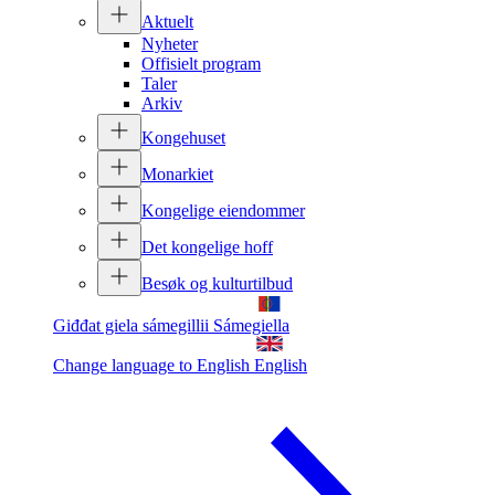
Aktuelt
Nyheter
Offisielt program
Taler
Arkiv
Kongehuset
Monarkiet
Kongelige eiendommer
Det kongelige hoff
Besøk og kulturtilbud
Giđđat giela sámegillii
Sámegiella
Change language to English
English