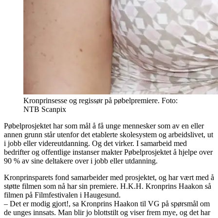
Kronprinsesse og regissør på pøbelpremiere. Foto:
NTB Scanpix
Pøbelprosjektet har som mål å få unge mennesker som av en eller
annen grunn står utenfor det etablerte skolesystem og arbeidslivet, ut
i jobb eller videreutdanning. Og det virker. I samarbeid med
bedrifter og offentlige instanser makter Pøbelprosjektet å hjelpe over
90 % av sine deltakere over i jobb eller utdanning.
Kronprinsparets fond samarbeider med prosjektet, og har vært med å
støtte filmen som nå har sin premiere. H.K.H. Kronprins Haakon så
filmen på Filmfestivalen i Haugesund.
– Det er modig gjort!, sa Kronprins Haakon til VG på spørsmål om
de unges innsats. Man blir jo blottstilt og viser frem mye, og det har