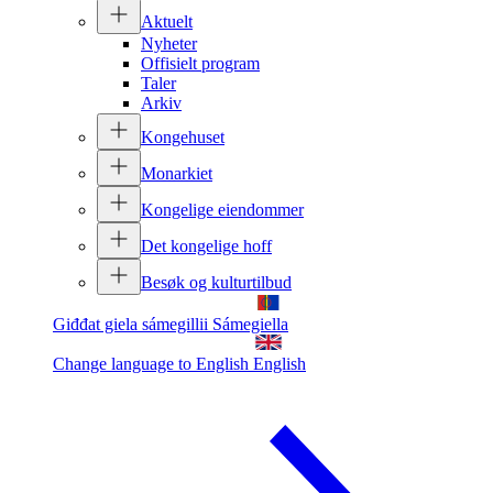
Aktuelt
Nyheter
Offisielt program
Taler
Arkiv
Kongehuset
Monarkiet
Kongelige eiendommer
Det kongelige hoff
Besøk og kulturtilbud
Giđđat giela sámegillii
Sámegiella
Change language to English
English