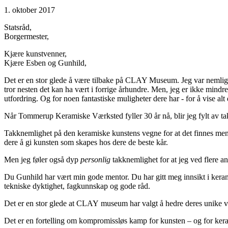
1. oktober 2017
Statsråd,
Borgermester,
Kjære kunstvenner,
Kjære Esben og Gunhild,
Det er en stor glede å være tilbake på CLAY Museum. Jeg var nemlig 
tror nesten det kan ha vært i forrige århundre. Men, jeg er ikke mindr
utfordring. Og for noen fantastiske muligheter dere har - for å vise al
Når Tommerup Keramiske Værksted fyller 30 år nå, blir jeg fylt av t
Takknemlighet på den keramiske kunstens vegne for at det finnes me
dere å gi kunsten som skapes hos dere de beste kår.
Men jeg føler også dyp
personlig
takknemlighet for at jeg ved flere an
Du Gunhild har vært min gode mentor. Du har gitt meg innsikt i ker
tekniske dyktighet, fagkunnskap og gode råd.
Det er en stor glede at CLAY museum har valgt å hedre deres unike ve
Det er en fortelling om kompromissløs kamp for kunsten – og for kera