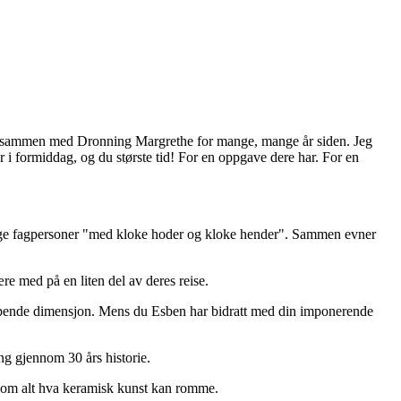
det sammen med Dronning Margrethe for mange, mange år siden. Jeg
r i formiddag, og du største tid! For en oppgave dere har. For en
tige fagpersoner "med kloke hoder og kloke hender". Sammen evner
ære med på en liten del av deres reise.
apende dimensjon. Mens du Esben har bidratt med din imponerende
ng gjennom 30 års historie.
e om alt hva keramisk kunst kan romme.