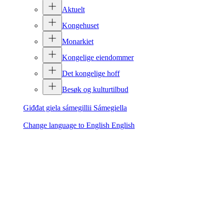
Aktuelt
Kongehuset
Monarkiet
Kongelige eiendommer
Det kongelige hoff
Besøk og kulturtilbud
Giđđat giela sámegillii
Sámegiella
Change language to English
English