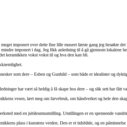
meget imponert over dette fine lille museet første gang jeg besøkte 
e mindre imponert i dag. Jeg fikk anledning til å gå gjennom lokalene he
t det keramikken vokst vokst til og hva den kan bli.
akknemlighet.
nnesker som dere – Esben og Gunhild – som både er idealister og dyk
ledninger har vært så heldig å få skape hos dere – og slik sett har fått v
amikkens vesen, lært meg om farvebruk, om håndverket og hele den sk
rksted med en jubileumsutstilling. Utstillingen er en spennende vandri
mikkens plass i kunstens verden. Den er et tidsbilde, og en påminnels