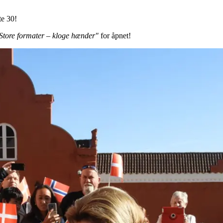
te 30!
tore formater – kloge hænder"
for åpnet!