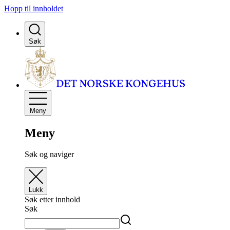
Hopp til innholdet
Søk
Meny
Meny
Søk og naviger
Lukk
Søk etter innhold
Søk