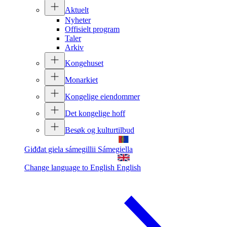
Aktuelt
Nyheter
Offisielt program
Taler
Arkiv
Kongehuset
Monarkiet
Kongelige eiendommer
Det kongelige hoff
Besøk og kulturtilbud
Giđđat giela sámegillii
Sámegiella
Change language to English
English