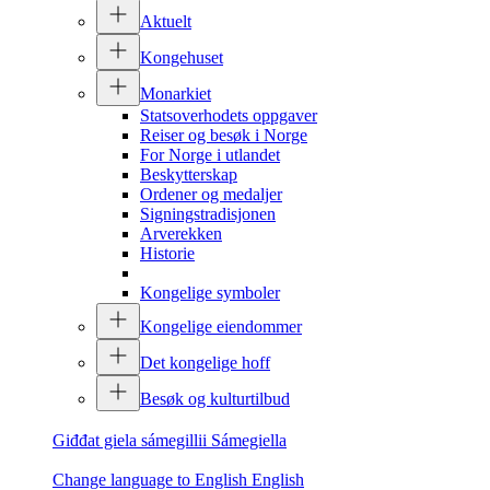
Aktuelt
Kongehuset
Monarkiet
Statsoverhodets oppgaver
Reiser og besøk i Norge
For Norge i utlandet
Beskytterskap
Ordener og medaljer
Signingstradisjonen
Arverekken
Historie
Kongelige symboler
Kongelige eiendommer
Det kongelige hoff
Besøk og kulturtilbud
Giđđat giela sámegillii
Sámegiella
Change language to English
English