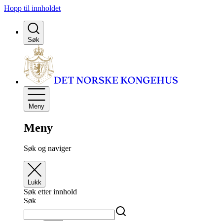
Hopp til innholdet
Søk
Meny
Meny
Søk og naviger
Lukk
Søk etter innhold
Søk