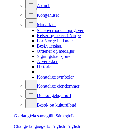
Aktuelt
Kongehuset
Monarkiet
Statsoverhodets oppgaver
Reiser og besøk i Norge
For Norge i utlandet
Beskytterskap
Ordener og medaljer
Signingstradisjonen
Arverekken
Historie
Kongelige symboler
Kongelige eiendommer
Det kongelige hoff
Besøk og kulturtilbud
Giđđat giela sámegillii
Sámegiella
Change language to English
English