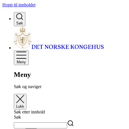
Hopp til innholdet
Søk
Meny
Meny
Søk og naviger
Lukk
Søk etter innhold
Søk