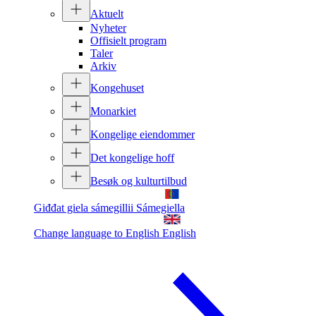
Aktuelt
Nyheter
Offisielt program
Taler
Arkiv
Kongehuset
Monarkiet
Kongelige eiendommer
Det kongelige hoff
Besøk og kulturtilbud
Giđđat giela sámegillii
Sámegiella
Change language to English
English