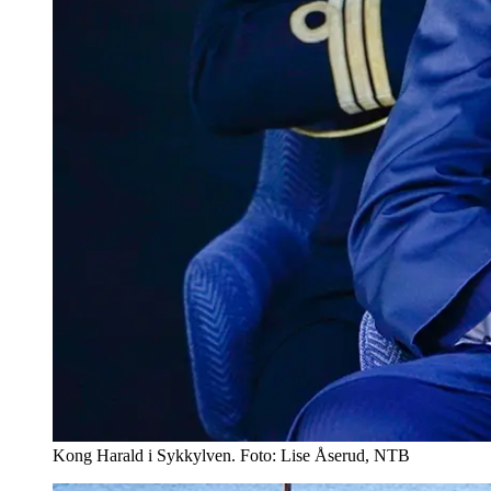
Kong Harald i Sykkylven. Foto: Lise Åserud, NTB