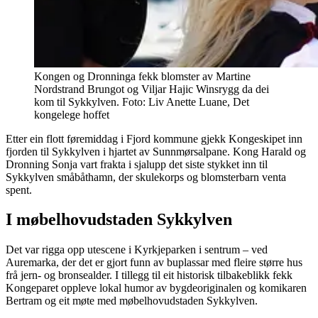
Kongen og Dronninga fekk blomster av Martine
Nordstrand Brungot og Viljar Hajic Winsrygg da dei
kom til Sykkylven. Foto: Liv Anette Luane, Det
kongelege hoffet
Etter ein flott føremiddag i Fjord kommune gjekk Kongeskipet inn
fjorden til Sykkylven i hjartet av Sunnmørsalpane. Kong Harald og
Dronning Sonja vart frakta i sjalupp det siste stykket inn til
Sykkylven småbåthamn, der skulekorps og blomsterbarn venta
spent.
I møbelhovudstaden Sykkylven
Det var rigga opp utescene i Kyrkjeparken i sentrum – ved
Auremarka, der det er gjort funn av buplassar med fleire større hus
frå jern- og bronsealder. I tillegg til eit historisk tilbakeblikk fekk
Kongeparet oppleve lokal humor av bygdeoriginalen og komikaren
Bertram og eit møte med møbelhovudstaden Sykkylven.