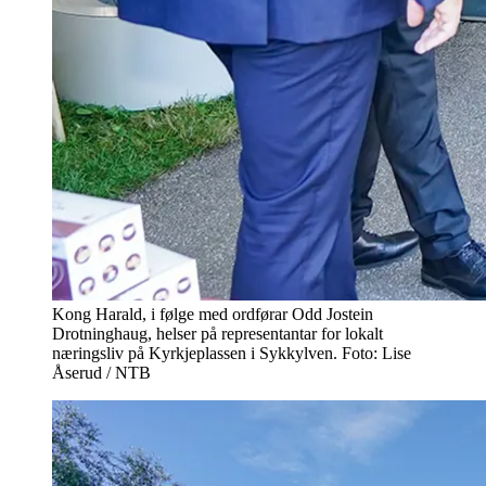
Kong Harald, i følge med ordførar Odd Jostein
Drotninghaug, helser på representantar for lokalt
næringsliv på Kyrkjeplassen i Sykkylven. Foto: Lise
Åserud / NTB