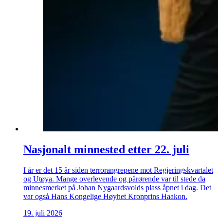
Nasjonalt minnested etter 22. juli
I år er det 15 år siden terrorangrepene mot Regjeringskvartalet
og Utøya. Mange overlevende og pårørende var til stede da
minnesmerket på Johan Nygaardsvolds plass åpnet i dag. Det
var også Hans Kongelige Høyhet Kronprins Haakon.
19. juli 2026