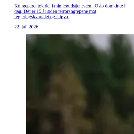
Kongeparet tok del i minnegudstjenesten i Oslo domkirke i
dag. Det er 15 år siden terrorangrepene mot
regjeringskvartalet og Utøya.
22. juli 2026