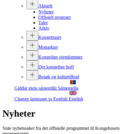
Aktuelt
Nyheter
Offisielt program
Taler
Arkiv
Kongehuset
Monarkiet
Kongelige eiendommer
Det kongelige hoff
Besøk og kulturtilbud
Giđđat giela sámegillii
Sámegiella
Change language to English
English
Nyheter
Siste nyhetssaker fra det offisielle programmet til Kongehusets
representanter