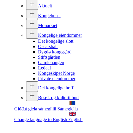
Aktuelt
Kongehuset
Monarkiet
Kongelige eiendommer
Det kongelige slott
Oscarshall
Bygdø kongsgård
Stiftsgården
Gamlehaugen
Ledaal
Kongeskipet Norge
Private eiendommer
Det kongelige hoff
Besøk og kulturtilbud
Giđđat giela sámegillii
Sámegiella
Change language to English
English